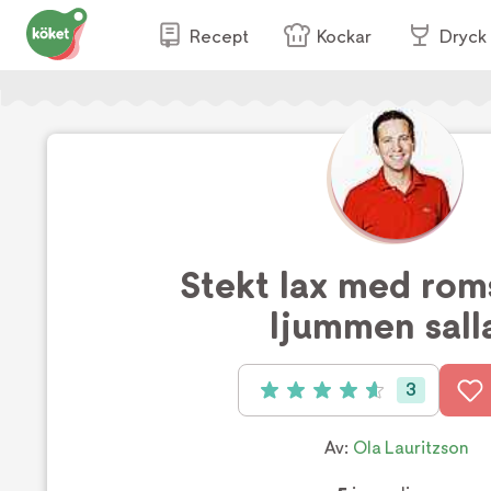
Recept
Kockar
Dryck
Stekt lax med rom
ljummen sall
3
Betyg: 4.67 av 5 (3 röster)
Av:
Ola Lauritzson