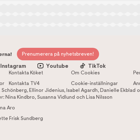
Prenumerera på nyhetsbreven!
erna!
Instagram
Youtube
TikTok
Kontakta Köket
Om Cookies
Pe
or
Kontakta TV4
Cookie-inställningar
An
a Schönberg
,
Ellinor Jidenius
,
Isabel Agardh
,
Danielle Ekblad
o
r:
Nina Kindbro
,
Susanna Vidlund
och
Lisa Nilsson
na Aro
tte Frisk Sundberg