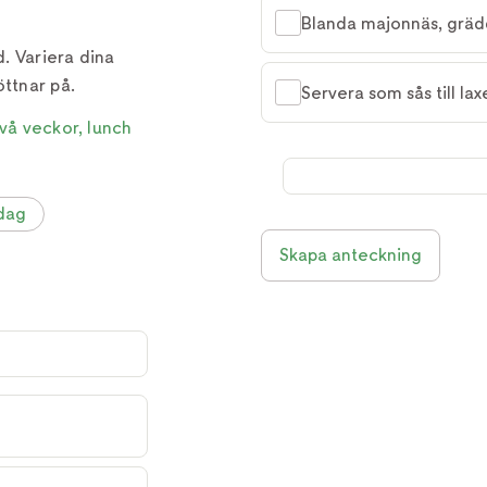
Blanda majonnäs, grädd
. Variera dina
öttnar på.
Servera som sås till la
vå veckor, lunch
dag
Skapa anteckning