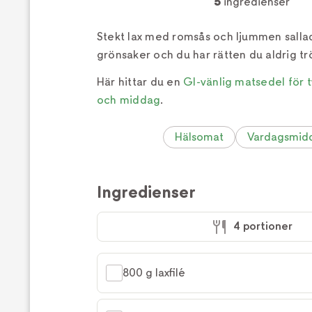
5
ingredienser
Stekt lax med romsås och ljummen sallad
grönsaker och du har rätten du aldrig tr
Här hittar du en
GI-vänlig matsedel för t
och middag
.
Hälsomat
Vardagsmid
Ingredienser
4 portioner
800 g laxfilé