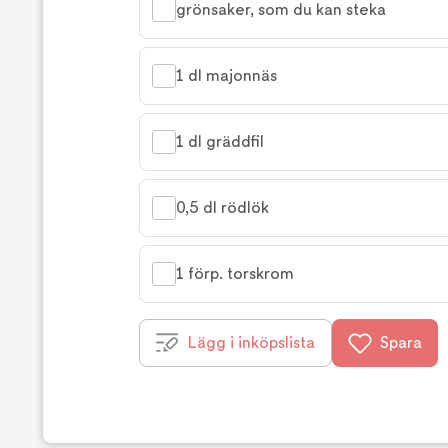
grönsaker, som du kan steka
1 dl majonnäs
1 dl gräddfil
0,5 dl rödlök
1 förp. torskrom
Lägg i inköpslista
Spara