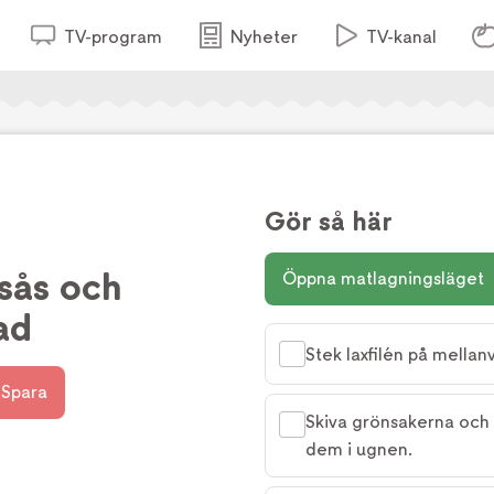
TV-program
Nyheter
TV-kanal
Gör så här
sås och
Öppna matlagningsläget
ad
Stek laxfilén på mellanv
Spara
Skiva grönsakerna och s
dem i ugnen.