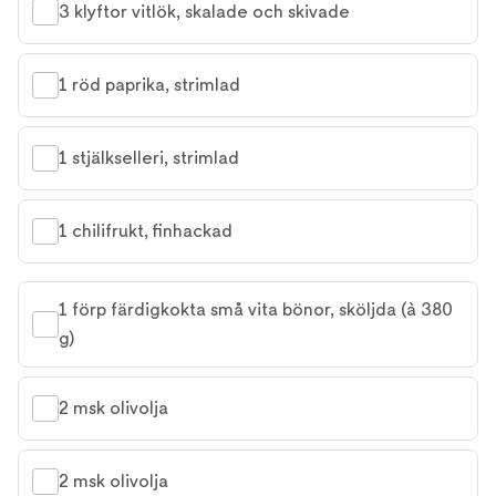
3 klyftor vitlök, skalade och skivade
1 röd paprika, strimlad
1 stjälkselleri, strimlad
1 chilifrukt, finhackad
1 förp färdigkokta små vita bönor, sköljda (à 380 
g)
2 msk olivolja
2 msk olivolja