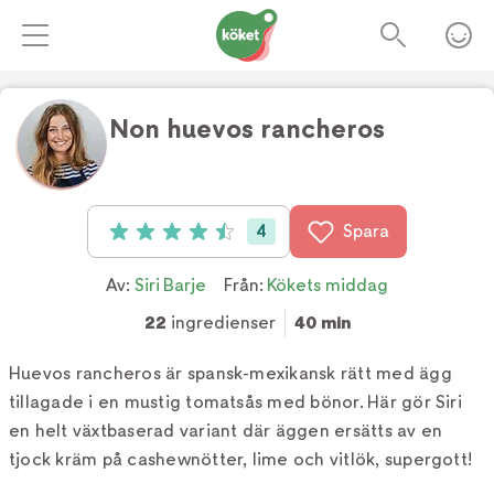
Non huevos rancheros
Foto:
TV4
4
Spara
Betyg: 4.5 av 5 (4 röster)
Av:
Siri Barje
Från:
Kökets middag
22
ingredienser
40 min
Huevos rancheros är spansk-mexikansk rätt med ägg
tillagade i en mustig tomatsås med bönor. Här gör Siri
en helt växtbaserad variant där äggen ersätts av en
tjock kräm på cashewnötter, lime och vitlök, supergott!