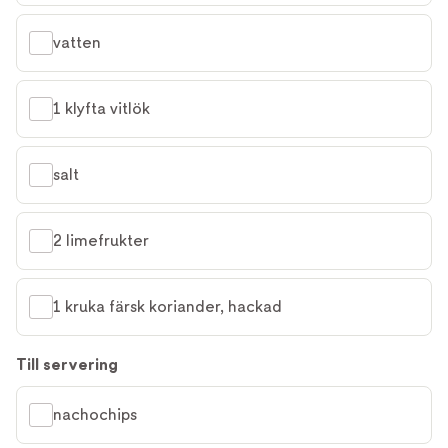
vatten
1 klyfta vitlök
salt
2 limefrukter
1 kruka färsk koriander, hackad
Till servering
nachochips