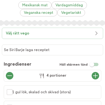
Mexikansk mat
Vardagsmiddag
Veganska recept
Vegetariskt
Välj rätt vego
Se Siri Barje laga receptet
Se Siri
Barje
Ingredienser
Håll skärmen tänd
laga
receptet
4 portioner
1 gul lök, skalad och skivad (stora)