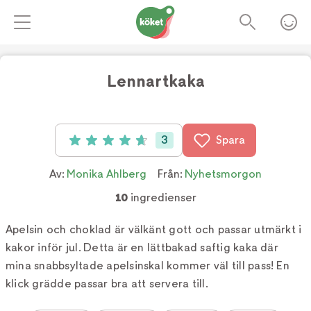
Lennartkaka
3
Spara
Betyg: 4.7 av 5 (3 röster)
Av:
Monika Ahlberg
Från:
Nyhetsmorgon
10
ingredienser
Apelsin och choklad är välkänt gott och passar utmärkt i
kakor inför jul. Detta är en lättbakad saftig kaka där
mina snabbsyltade apelsinskal kommer väl till pass! En
klick grädde passar bra att servera till.