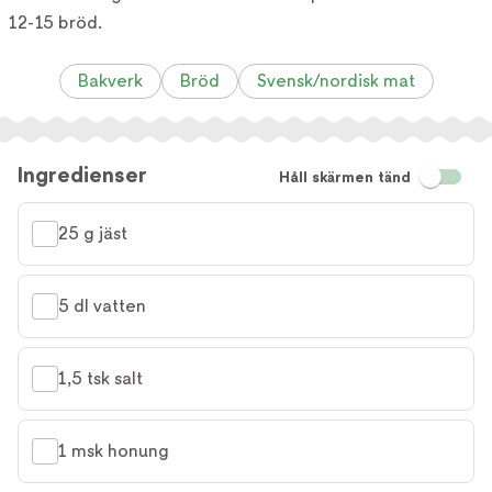
12-15 bröd.
Bakverk
Bröd
Svensk/nordisk mat
Ingredienser
Håll skärmen tänd
25 g jäst
5 dl vatten
1,5 tsk salt
1 msk honung