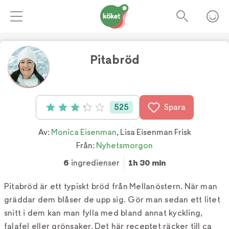
Pitabröd
Foto:
Fredrik Sandin Carlson
525
Spara
Betyg: 3.2 av 5 (525 röster)
Av:
Monica Eisenman
,
Lisa Eisenman Frisk
Från:
Nyhetsmorgon
6
ingredienser
1h 30 min
Pitabröd är ett typiskt bröd från Mellanöstern. När man
gräddar dem blåser de upp sig. Gör man sedan ett litet
snitt i dem kan man fylla med bland annat kyckling,
falafel eller grönsaker. Det här receptet räcker till ca