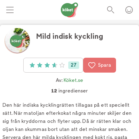
Mild indisk kyckling
Foto:
TV4
27
Spara
Betyg: 3.7 av 5 (27 röster)
Av:
Köket.se
12
ingredienser
Den här indiska kycklingrätten tillagas på ett speciellt
sätt. När matoljan efterkokat några minuter skiljer den
sig från kryddorna och flyter upp. Då är rätten klar och
oljan kan skummas bort utan att det minskar smaken.
Servera den här milda kycklingen med kokt ris, pasta