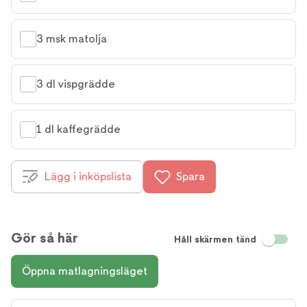
3 msk matolja
3 dl vispgrädde
1 dl kaffegrädde
Lägg i inköpslista
Spara
Gör så här
Håll skärmen tänd
Öppna matlagningsläget