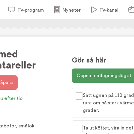
TV-program
Nyheter
TV-kanal
 med
Gör så här
tareller
Öppna matlagningsläget
Spara
Sätt ugnen på 110 grad
u efter tio
runt om på stark värme
grader.
abetor, smålök,
Ta ut köttet, vira in de