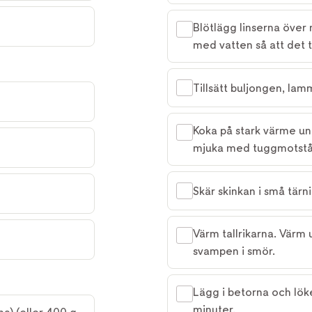
Blötlägg linserna över 
med vatten så att det 
Tillsätt buljongen, lam
Koka på stark värme unde
mjuka med tuggmotstånd.
Skär skinkan i små tärn
Värm tallrikarna. Värm
svampen i smör.
Lägg i betorna och löke
minuter.