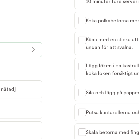
10 minuter före serveri
Koka polkabetorna med 
Känn med en sticka att
undan för att svalna.
Lägg löken i en kastru
koka löken försiktigt un
 nätad]
Sila och lägg på papper 
Putsa kantarellerna och
Skala betorna med fingr