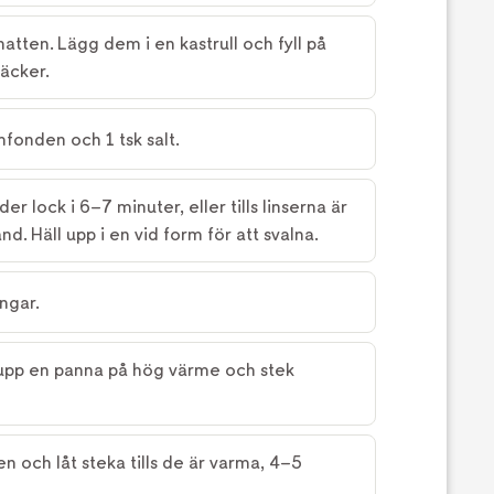
natten. Lägg dem i en kastrull och fyll på
täcker.
mfonden och 1 tsk salt.
r lock i 6–7 minuter, eller tills linserna är
 Häll upp i en vid form för att svalna.
ingar.
 upp en panna på hög värme och stek
n och låt steka tills de är varma, 4–5