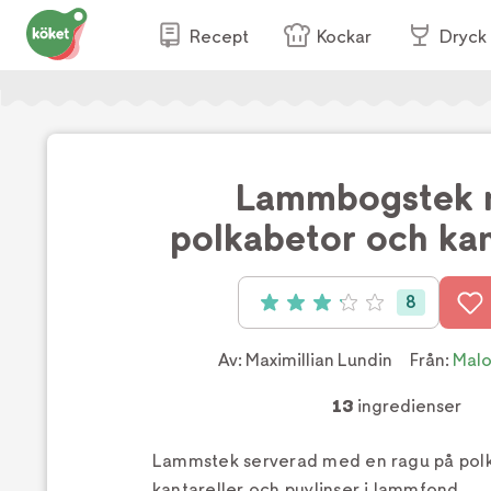
Recept
Kockar
Dryck
Lammbogstek
polkabetor och kan
8
Betyg: 3.13 av 5 (8 röster)
Av:
Maximillian Lundin
Från:
Malo
13
ingredienser
Lammstek serverad med en ragu på polk
kantareller och puylinser i lammfond.