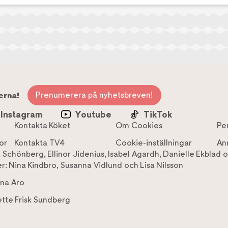
Prenumerera på nyhetsbreven!
erna!
Instagram
Youtube
TikTok
Kontakta Köket
Om Cookies
Pe
or
Kontakta TV4
Cookie-inställningar
An
a Schönberg
,
Ellinor Jidenius
,
Isabel Agardh
,
Danielle Ekblad
o
r:
Nina Kindbro
,
Susanna Vidlund
och
Lisa Nilsson
na Aro
tte Frisk Sundberg