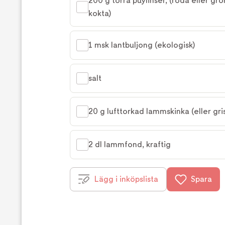
200 g torra puylinser, (röda eller grön
kokta)
1 msk lantbuljong (ekologisk)
salt
20 g lufttorkad lammskinka (eller gri
2 dl lammfond, kraftig
Lägg i inköpslista
Spara