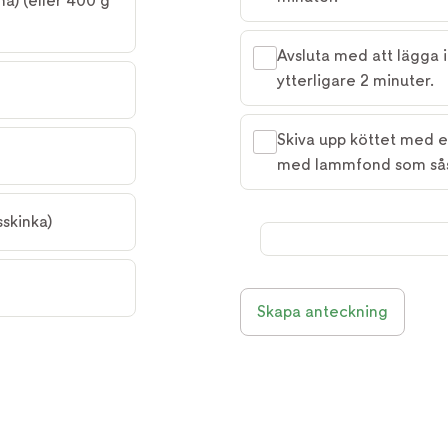
a) (eller 400 g 
Avsluta med att lägga i
ytterligare 2 minuter.
Skiva upp köttet med e
med lammfond som så
sskinka)
Skapa anteckning