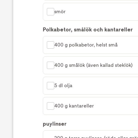
smör
Polkabetor, smålök och kantareller
400 g polkabetor, helst små
400 g smålök (även kallad steklök)
5 dl olja
400 g kantareller
puylinser