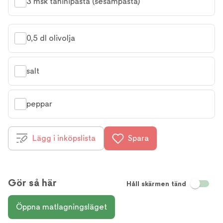
3 msk tahinipasta (sesampasta)
0,5 dl olivolja
salt
peppar
Lägg i inköpslista
Spara
Gör så här
Håll skärmen tänd
Öppna matlagningsläget