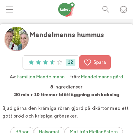
Mandelmanns hummus
Foto:
TV4
12
Spara
Betyg: 3.6 av 5 (12 röster)
Av:
Familjen Mandelmann
Från:
Mandelmanns gård
8
ingredienser
30 min + 10 timmar blötläggning och kokning
Bjud gärna den krämiga röran gjord på kikärtor med ett
gott bröd och krispiga grönsaker.
Bönor
Hälsomat
Mat från Mellanöstern