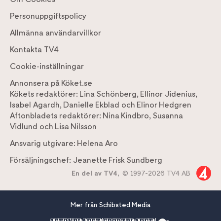
Personuppgiftspolicy
Allmänna användarvillkor
Kontakta TV4
Cookie-inställningar
Annonsera på Köket.se
Kökets redaktörer:
Lina Schönberg
,
Ellinor Jidenius
,
Isabel Agardh
,
Danielle Ekblad
och
Elinor Hedgren
Aftonbladets redaktörer:
Nina Kindbro
,
Susanna
Vidlund
och
Lisa Nilsson
Ansvarig utgivare:
Helena Aro
Försäljningschef:
Jeanette Frisk Sundberg
En del av TV4,
© 1997-2026 TV4 AB
Mer från Schibsted Media