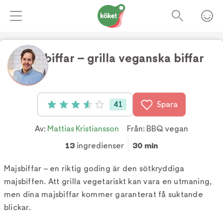
Majsbiffar – grilla veganska biffar
Foto:
Linus Hallgren
41
Spara
Betyg: 3.6 av 5 (41 röster)
Av:
Mattias Kristiansson
Från:
BBQ vegan
13
ingredienser
30 min
Majsbiffar – en riktig goding är den sötkryddiga
majsbiffen. Att grilla vegetariskt kan vara en utmaning,
men dina majsbiffar kommer garanterat få suktande
blickar.