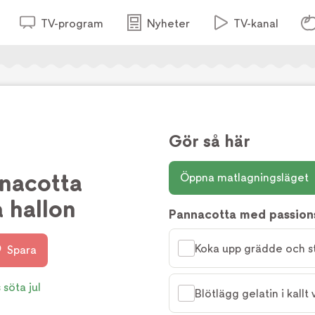
TV-program
Nyheter
TV-kanal
Gör så här
nnacotta
Öppna matlagningsläget
 hallon
Pannacotta med passion
Koka upp grädde och s
Spara
 söta jul
Blötlägg gelatin i kallt