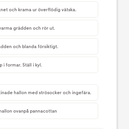
tnet och krama ur överflödig vätska.
n varma grädden och rör ut.
rädden och blanda försiktigt.
i formar. Ställ i kyl.
tinade hallon med strösocker och ingefära.
 hallon ovanpå pannacottan