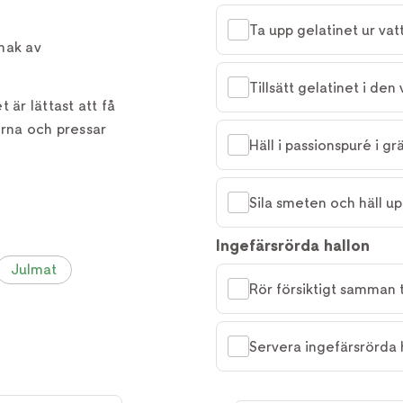
Ta upp gelatinet ur vat
mak av
Tillsätt gelatinet i de
 är lättast att få
orna och pressar
Häll i passionspuré i g
Sila smeten och häll upp 
Ingefärsrörda hallon
Julmat
Rör försiktigt samman 
Servera ingefärsrörda