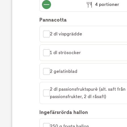
4 portioner
Pannacotta
2 dl vispgrädde
1 dl strösocker
2 gelatinblad
2 dl passionsfruktspuré (alt. saft från 
passionsfrukter, 2 dl råsaft)
Ingefärsrörda hallon
250 g frysta hallon