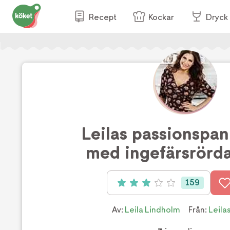
Recept
Kockar
Dryck
Leilas passionspa
med ingefärsrörda
159
Betyg: 3 av 5 (159 röster)
Av:
Leila Lindholm
Från:
Leilas