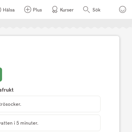
Hälsa
Plus
Kurser
Sök
Foto:
Tv4
sfrukt
trösocker.
 vatten i 5 minuter.