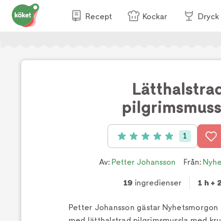
Recept
Kockar
Dryck
Lätthalstra
pilgrimsmuss
1
Betyg: 5 av 5 (1 röster)
Av:
Petter Johansson
Från:
Nyhe
19
ingredienser
1 h + 
Petter Johansson gästar Nyhetsmorgon
med lätthalstrad pilgrimsmussla med kru