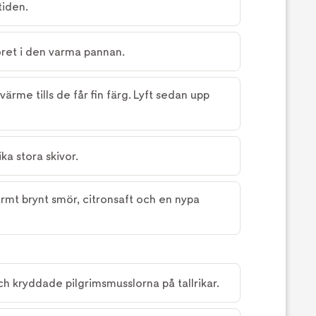
tiden.
öret i den varma pannan.
ärme tills de får fin färg. Lyft sedan upp
ika stora skivor.
rmt brynt smör, citronsaft och en nypa
h kryddade pilgrimsmusslorna på tallrikar.