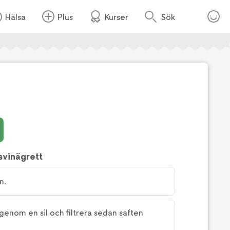
Hälsa
Plus
Kurser
Sök
Foto:
TV4
svinägrett
n.
genom en sil och filtrera sedan saften