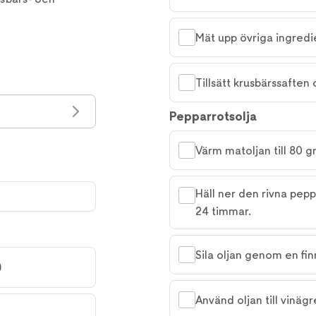
Mät upp övriga ingredi
Tillsätt krusbärssaften
Pepparrotsolja
Värm matoljan till 80 g
Häll ner den rivna pepp
24 timmar.
Sila oljan genom en fin
)
Använd oljan till vinägr