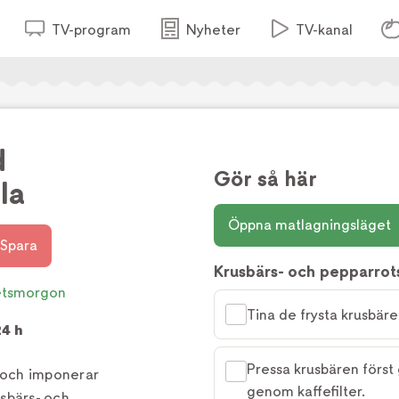
TV-program
Nyheter
TV-kanal
d
Gör så här
la
Öppna matlagningsläget
Spara
Krusbärs- och pepparrot
tsmorgon
Tina de frysta krusbäre
24 h
Pressa krusbären först 
 och imponerar
genom kaffefilter.
sbärs- och