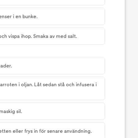
enser i en bunke.
 och vispa ihop. Smaka av med salt.
rader.
arroten i oljan. Låt sedan stå och infusera i
maskig sil.
etten eller frys in för senare användning.