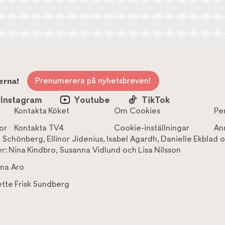
Prenumerera på nyhetsbreven!
erna!
Instagram
Youtube
TikTok
Kontakta Köket
Om Cookies
Pe
or
Kontakta TV4
Cookie-inställningar
An
a Schönberg
,
Ellinor Jidenius
,
Isabel Agardh
,
Danielle Ekblad
o
r:
Nina Kindbro
,
Susanna Vidlund
och
Lisa Nilsson
na Aro
tte Frisk Sundberg