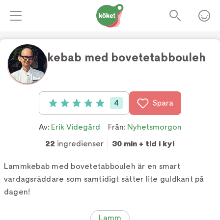
Lammkebab med bovetetabbouleh
Foto:
TV4/ Erik Videgård
4
Spara
Betyg: 5 av 5 (4 röster)
Av:
Erik Videgård
Från:
Nyhetsmorgon
22
ingredienser
30 min + tid i kyl
Lammkebab med bovetetabbouleh är en smart
vardagsräddare som samtidigt sätter lite guldkant på
dagen!
Lamm