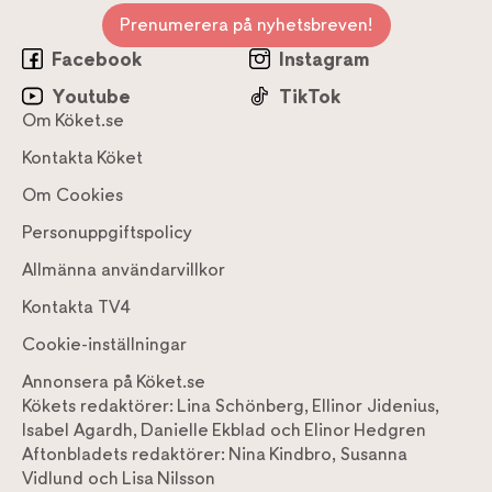
Prenumerera på nyhetsbreven!
Facebook
Instagram
Youtube
TikTok
Om Köket.se
Kontakta Köket
Om Cookies
Personuppgiftspolicy
Allmänna användarvillkor
Kontakta TV4
Cookie-inställningar
Annonsera på Köket.se
Kökets redaktörer:
Lina Schönberg
,
Ellinor Jidenius
,
Isabel Agardh
,
Danielle Ekblad
och
Elinor Hedgren
Aftonbladets redaktörer:
Nina Kindbro
,
Susanna
Vidlund
och
Lisa Nilsson