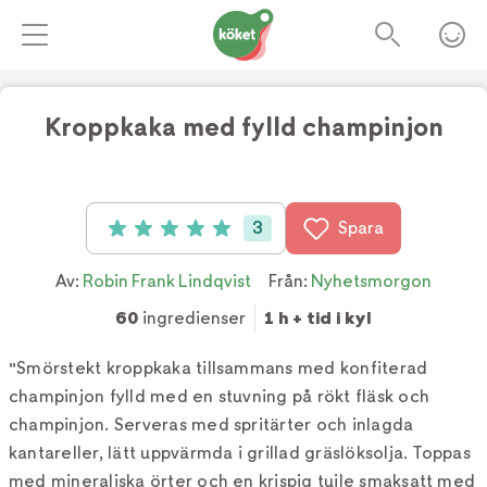
Kroppkaka med fylld champinjon
Foto:
TV4
3
Spara
Betyg: 5 av 5 (3 röster)
Av:
Robin Frank Lindqvist
Från:
Nyhetsmorgon
60
ingredienser
1 h + tid i kyl
"Smörstekt kroppkaka tillsammans med konfiterad
champinjon fylld med en stuvning på rökt fläsk och
champinjon. Serveras med spritärter och inlagda
kantareller, lätt uppvärmda i grillad gräslöksolja. Toppas
med mineraliska örter och en krispig tuile smaksatt med