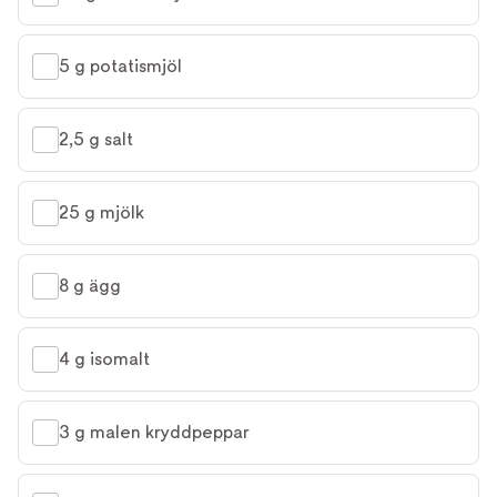
5 g potatismjöl
2,5 g salt
25 g mjölk
8 g ägg
4 g isomalt
3 g malen kryddpeppar