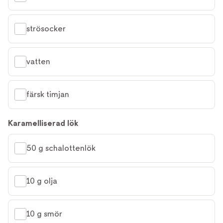
strösocker
vatten
färsk timjan
Karamelliserad lök
50 g schalottenlök
10 g olja
10 g smör