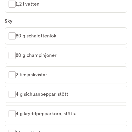
1,2 l vatten
Sky
80 g schalottenlök
80 g champinjoner
2 timjankvistar
4 g sichuanpeppar, stött
4 g kryddpepparkorn, stötta