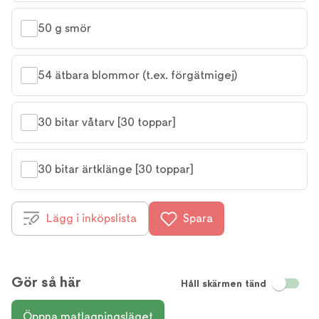
50 g smör
54 ätbara blommor (t.ex. förgätmigej)
30 bitar våtarv [30 toppar]
30 bitar ärtklänge [30 toppar]
Lägg i inköpslista
Spara
Gör så här
Håll skärmen tänd
Öppna matlagningsläget