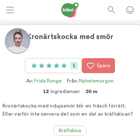
Kronärtskocka med smör
Foto:
TV4
1
Spara
Betyg: 5 av 5 (1 röster)
Av:
Frida Ronge
Från:
Nyhetsmorgon
12
ingredienser
30 m
Kronärtskocka med ndujasmör blir en fräsch förrätt.
Eller varför inte servera det som en del av kräftskivan?
Kräftskiva