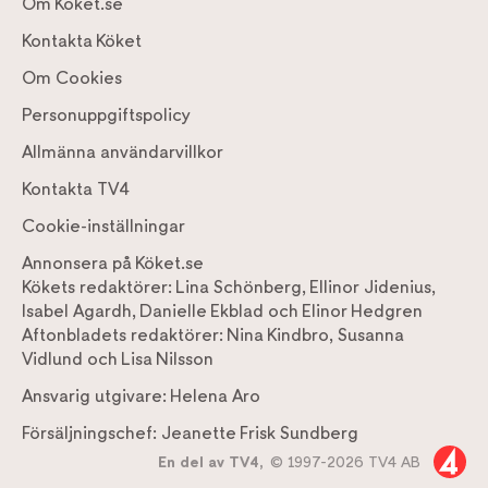
Om Köket.se
Kontakta Köket
Om Cookies
Personuppgiftspolicy
Allmänna användarvillkor
Kontakta TV4
Cookie-inställningar
Annonsera på Köket.se
Kökets redaktörer:
Lina Schönberg
,
Ellinor Jidenius
,
Isabel Agardh
,
Danielle Ekblad
och
Elinor Hedgren
Aftonbladets redaktörer:
Nina Kindbro
,
Susanna
Vidlund
och
Lisa Nilsson
Ansvarig utgivare:
Helena Aro
Försäljningschef:
Jeanette Frisk Sundberg
En del av TV4,
© 1997-2026 TV4 AB