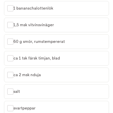
1 bananschalottenlök
1,5 msk vitvinsvinäger
60 g smör, rumstempererat
ca 1 tsk färsk timjan, blad
ca 2 msk nduja
salt
svartpeppar