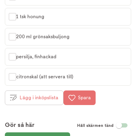
1 tsk honung
200 ml grönsaksbuljong
persilja, finhackad
citronskal (att servera till)
Lägg i inköpslista
Spara
Gör så här
Håll skärmen tänd