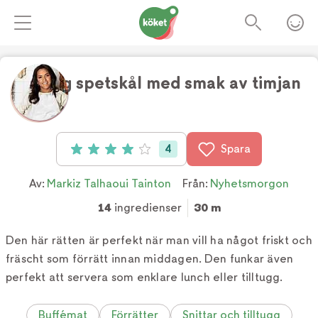
Krispig spetskål med smak av timjan
4
Spara
Betyg: 4 av 5 (4 röster)
Av:
Markiz Talhaoui Tainton
Från:
Nyhetsmorgon
14
ingredienser
30 m
Den här rätten är perfekt när man vill ha något friskt och
fräscht som förrätt innan middagen. Den funkar även
perfekt att servera som enklare lunch eller tilltugg.
Buffémat
Förrätter
Snittar och tilltugg