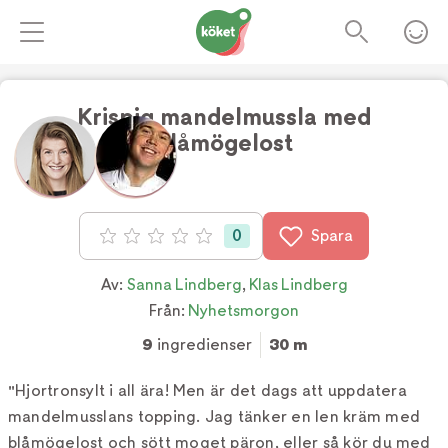
Krispig mandelmussla med
blåmögelost
0
Spara
Betyg: 0 av 5
Av:
Sanna Lindberg
,
Klas Lindberg
Från:
Nyhetsmorgon
9
ingredienser
30 m
"Hjortronsylt i all ära! Men är det dags att uppdatera
mandelmusslans topping. Jag tänker en len kräm med
blåmögelost och sött moget päron, eller så kör du med