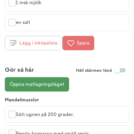
1 msk mjölk
ev salt
Lägg i inköpslista
Spara
Gör så här
Håll skärmen tänd
Öppna matlagningsläget
Mandelmusslor
Sätt ugnen på 200 grader.
Pensla formarna med smält smör.