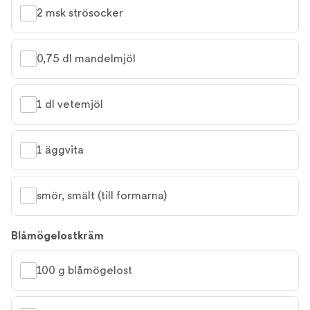
2 msk strösocker
0,75 dl mandelmjöl
1 dl vetemjöl
1 äggvita
smör, smält (till formarna)
Blåmögelostkräm
100 g blåmögelost