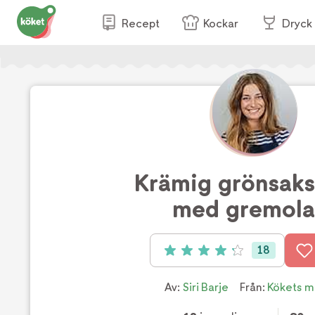
Recept
Kockar
Dryck
Krämig grönsaks
med gremola
18
Betyg: 4.2 av 5 (18 röster)
Av:
Siri Barje
Från:
Kökets m