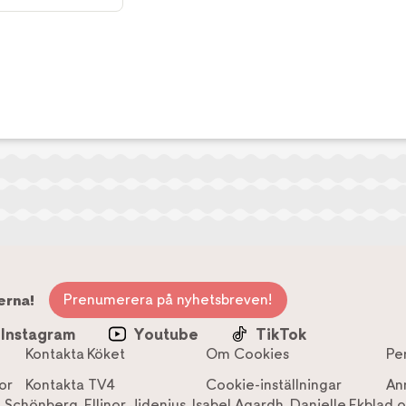
Prenumerera på nyhetsbreven!
erna!
Instagram
Youtube
TikTok
Kontakta Köket
Om Cookies
Pe
or
Kontakta TV4
Cookie-inställningar
An
a Schönberg
,
Ellinor Jidenius
,
Isabel Agardh
,
Danielle Ekblad
o