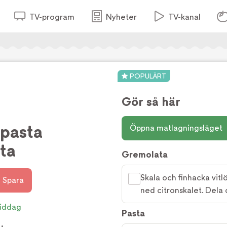
TV-program
Nyheter
TV-kanal
POPULÄRT
Gör så här
pasta
Öppna matlagningsläget
ta
Gremolata
Skala och finhacka vitlö
Spara
ned citronskalet. Dela 
iddag
Pasta