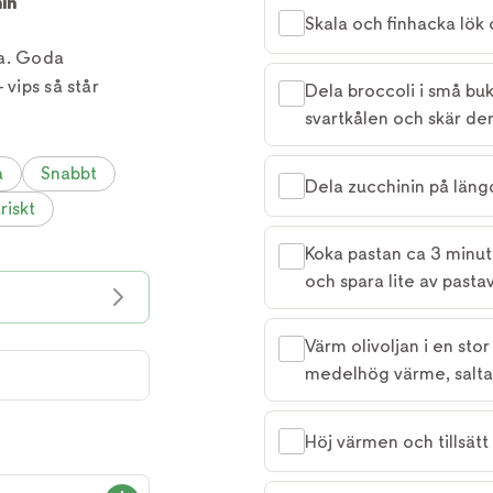
in
Skala och finhacka lök 
ta. Goda
 vips så står
Dela broccoli i små bu
svartkålen och skär den
a
Snabbt
Dela zucchinin på läng
riskt
Koka pastan ca 3 minut
och spara lite av pasta
Värm olivoljan i en sto
medelhög värme, salta
Höj värmen och tillsätt 