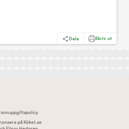
Skriv ut
Dela
rsonuppgiftspolicy
nonsera på Köket.se
ch
Elinor Hedgren