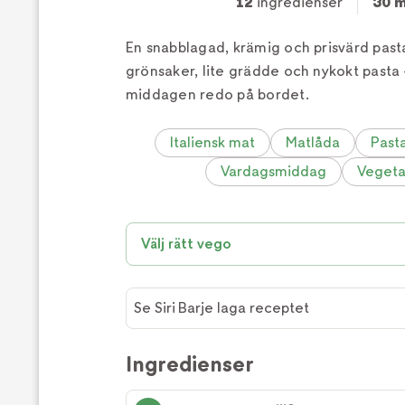
12
ingredienser
30 m
En snabblagad, krämig och prisvärd pas
grönsaker, lite grädde och nykokt pasta -
middagen redo på bordet.
Italiensk mat
Matlåda
Past
Vardagsmiddag
Vegeta
Välj rätt vego
Se Siri Barje laga receptet
Se Siri
Barje
Ingredienser
laga
receptet