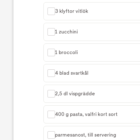
3 klyftor vitlök
1 zucchini
1 broccoli
4 blad svartkål
2,5 dl vispgrädde
400 g pasta, valfri kort sort
parmesanost, till servering