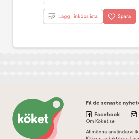
Lägg i inköpslista
Spara
Få de senaste nyhet
Facebook
Om Köket.se
Allmänna användarvillk
Kökets redaktörer:
Lin