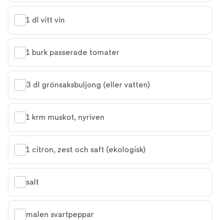
1 dl vitt vin
1 burk passerade tomater
3 dl grönsaksbuljong (eller vatten)
1 krm muskot, nyriven
1 citron, zest och saft (ekologisk)
salt
malen svartpeppar