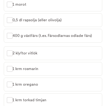
1 morot
0,5 dl rapsolja (eller olivolja)
400 g växtfärs (t.ex. Färsodlarnas odlade färs)
2 klyftor vitlök
1 krm rosmarin
1 krm oregano
1 krm torkad timjan