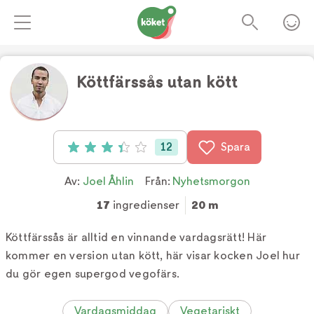
Köttfärssås utan kött
12
Spara
Betyg: 3.4 av 5 (12 röster)
Av:
Joel Åhlin
Från:
Nyhetsmorgon
17
ingredienser
20 m
Köttfärssås är alltid en vinnande vardagsrätt! Här
kommer en version utan kött, här visar kocken Joel hur
du gör egen supergod vegofärs.
Vardagsmiddag
Vegetariskt