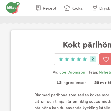
Recept
Kockar
Dryck
Kokt pärlhö
2
Betyg: 5 av 5 (2 röster)
Av:
Joel Aronsson
Från:
Nyhet
13
ingredienser
30 m + ti
Rimmad pärlhöna som sedan kokas mör 
citron och timjan är en riktig succémidda
pärlhöna kan du använda kyckling iställe