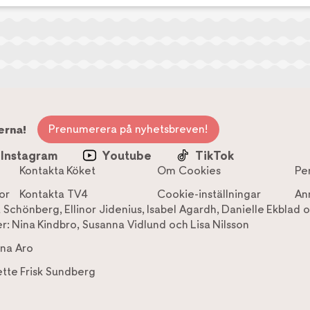
Prenumerera på nyhetsbreven!
erna!
Instagram
Youtube
TikTok
Kontakta Köket
Om Cookies
Pe
or
Kontakta TV4
Cookie-inställningar
An
a Schönberg
,
Ellinor Jidenius
,
Isabel Agardh
,
Danielle Ekblad
o
r:
Nina Kindbro
,
Susanna Vidlund
och
Lisa Nilsson
na Aro
tte Frisk Sundberg