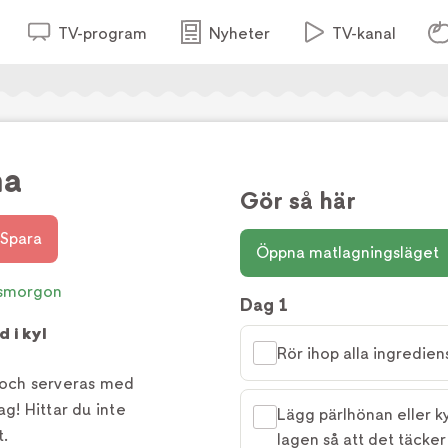
TV-program
Nyheter
TV-kanal
na
Gör så här
Spara
Öppna matlagningsläget
smorgon
Dag 1
d i kyl
Rör ihop alla ingrediens
och serveras med
g! Hittar du inte
Lägg pärlhönan eller ky
t.
lagen så att det täcker 