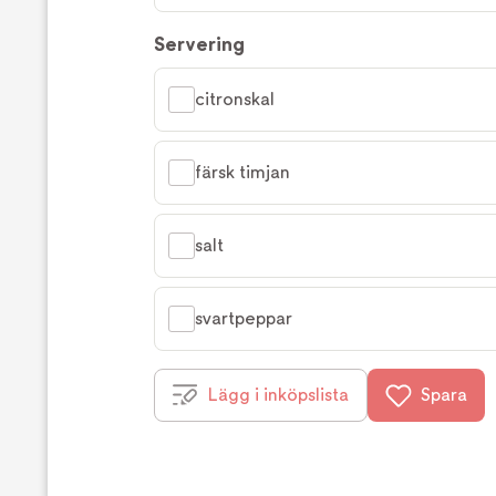
Servering
citronskal
färsk timjan
salt
svartpeppar
Lägg i inköpslista
Spara