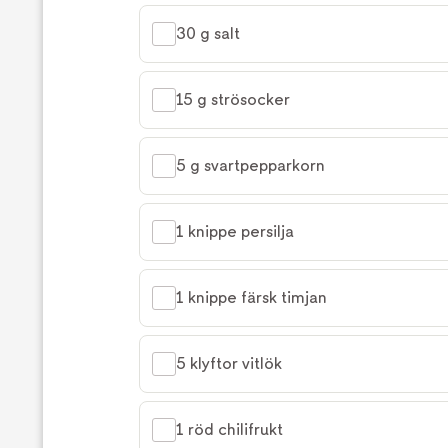
30 g salt
15 g strösocker
5 g svartpepparkorn
1 knippe persilja
1 knippe färsk timjan
5 klyftor vitlök
1 röd chilifrukt