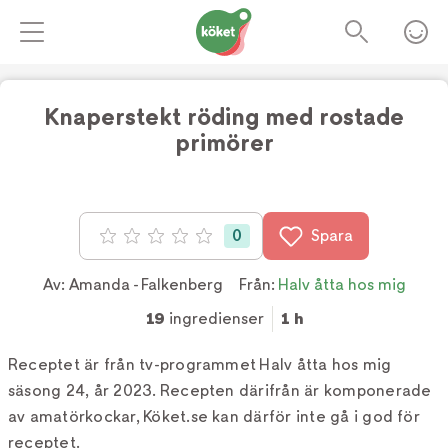
Knaperstekt röding med rostade
primörer
Foto:
Tv4
0
Spara
Betyg: 0 av 5
Av:
Amanda - Falkenberg
Från:
Halv åtta hos mig
19
ingredienser
1 h
Receptet är från tv-programmet Halv åtta hos mig
säsong 24, år 2023. Recepten därifrån är komponerade
av amatörkockar, Köket.se kan därför inte gå i god för
receptet.