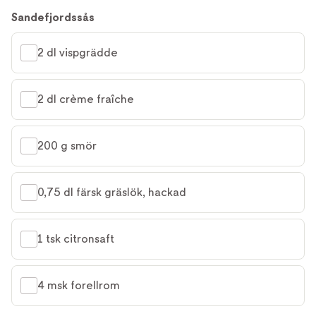
Sandefjordssås
2 dl vispgrädde
2 dl crème fraîche
200 g smör
0,75 dl färsk gräslök, hackad
1 tsk citronsaft
4 msk forellrom