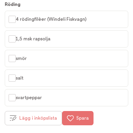
Röding
4 rödingfiléer (Windeli Fiskvagn)
1,5 msk rapsolja
smör
salt
svartpeppar
Lägg i inköpslista
Spara