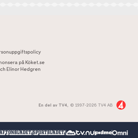
rsonuppgiftspolicy
nonsera på Köket.se
ch
Elinor Hedgren
En del av TV4,
© 1997-2026 TV4 AB