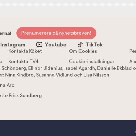
Prenumerera på nyhetsbreven!
erna!
Instagram
Youtube
TikTok
Kontakta Köket
Om Cookies
Pe
or
Kontakta TV4
Cookie-inställningar
An
a Schönberg
,
Ellinor Jidenius
,
Isabel Agardh
,
Danielle Ekblad
o
r:
Nina Kindbro
,
Susanna Vidlund
och
Lisa Nilsson
na Aro
tte Frisk Sundberg