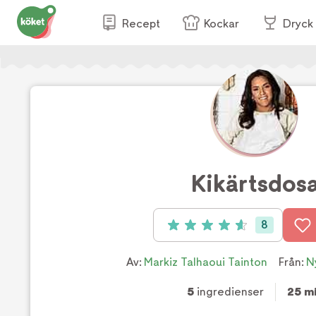
Recept
Kockar
Dryck
Kikärtsdos
8
Betyg: 4.63 av 5 (8 röster)
Av:
Markiz Talhaoui Tainton
Från:
N
5
ingredienser
25 m