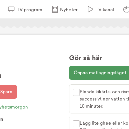
TV-program
Nyheter
TV-kanal
Gör så här
a
Öppna matlagningsläget
Spara
Blanda kikärts- och ris
successivt ner vatten ti
10 minuter.
yhetsmorgon
in
Lägg lite ghee eller k