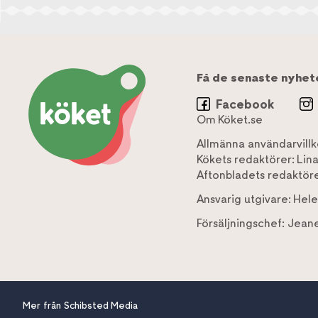
Få de senaste nyhet
Facebook
Om Köket.se
Allmänna användarvillk
Kökets redaktörer:
Lin
Aftonbladets redaktöre
Ansvarig utgivare:
Hele
Försäljningschef:
Jeane
Mer från Schibsted Media