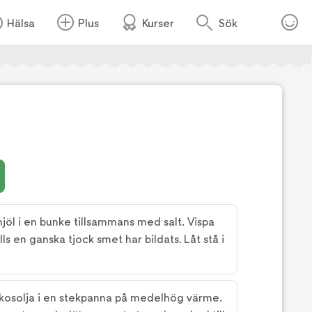
Hälsa
Plus
Kurser
Sök
mjöl i en bunke tillsammans med salt. Vispa
lls en ganska tjock smet har bildats. Låt stå i
okosolja i en stekpanna på medelhög värme.