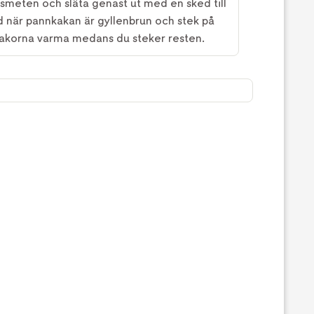
v smeten och släta genast ut med en sked till
 när pannkakan är gyllenbrun och stek på
kakorna varma medans du steker resten.