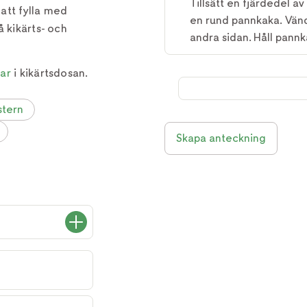
Tillsätt en fjärdedel a
att fylla med
en rund pannkaka. Vänd
 kikärts- och
andra sidan. Håll pann
far
i kikärtsdosan.
stern
Skapa anteckning