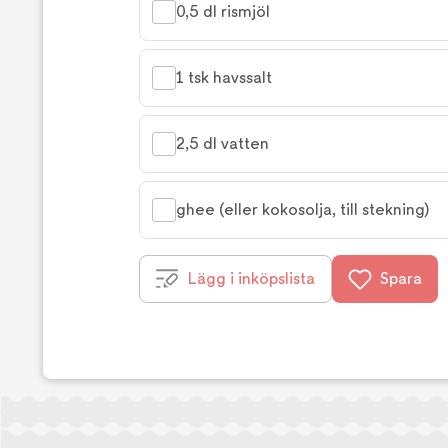
0,5 dl rismjöl
1 tsk havssalt
2,5 dl vatten
ghee (eller kokosolja, till stekning)
Lägg i inköpslista
Spara