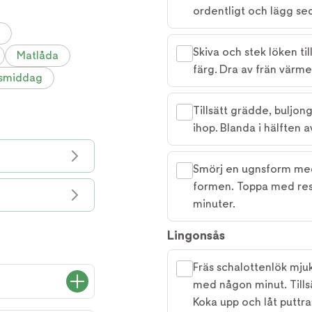
ordentligt och lägg se
Skiva och stek löken ti
Matlåda
färg. Dra av frän värme
smiddag
Tillsätt grädde, buljon
ihop. Blanda i hälften 
Smörj en ugnsform med
formen. Toppa med rest
minuter.
Lingonsås
Fräs schalottenlök mjuk 
med någon minut. Tills
Koka upp och låt puttra