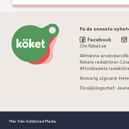
Få de senaste nyhet
Facebook
Om Köket.se
Allmänna användarvillk
Kökets redaktörer:
Lin
Aftonbladets redaktöre
Ansvarig utgivare:
Hele
Försäljningschef:
Jeane
Mer från Schibsted Media