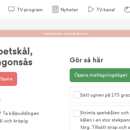
TV-program
Nyheter
TV-kanal
I samarbete med Anamma
etskål,
ingonsås
Gör så här
Öppna matlagningsläget
Spara
Sätt ugnen på 175 grad
h
Strimla spetskålen och 
? Ta kålpuddingen
kålen i en stor stekpann
ål och krispig
färg. Tillsätt sirap oc