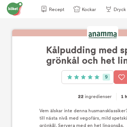
Recept
Kockar
Dryck
Kålpudding med sp
grönkål och het l
9
Betyg: 5 av 5 (9 röster)
22
ingredienser
1 
Vem älskar inte denna husmansklassiker
till nästa nivå med vegofärs, mild spetsk
grönkål. Servera med en het lingonsås.