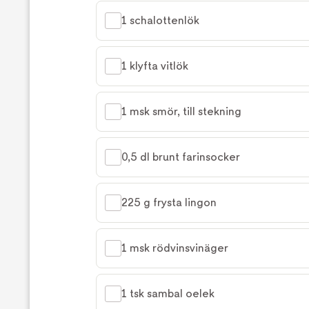
1 schalottenlök
1 klyfta vitlök
1 msk smör, till stekning
0,5 dl brunt farinsocker
225 g frysta lingon
1 msk rödvinsvinäger
1 tsk sambal oelek