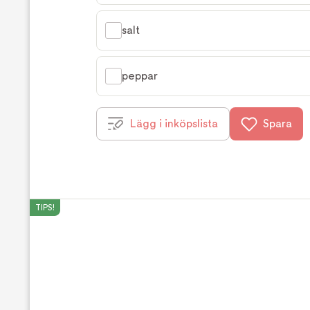
salt
peppar
Lägg i inköpslista
Spara
TIPS!