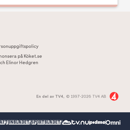
rsonuppgiftspolicy
nonsera på Köket.se
ch
Elinor Hedgren
En del av TV4,
© 1997-2026 TV4 AB