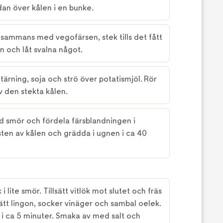
dan över kålen i en bunke.
llsammans med vegofärsen, stek tills det fått
n och låt svalna något.
gtärning, soja och strö över potatismjöl. Rör
av den stekta kålen.
 smör och fördela färsblandningen i
en av kålen och grädda i ugnen i ca 40
i lite smör. Tillsätt vitlök mot slutet och fräs
ätt lingon, socker vinäger och sambal oelek.
 i ca 5 minuter. Smaka av med salt och