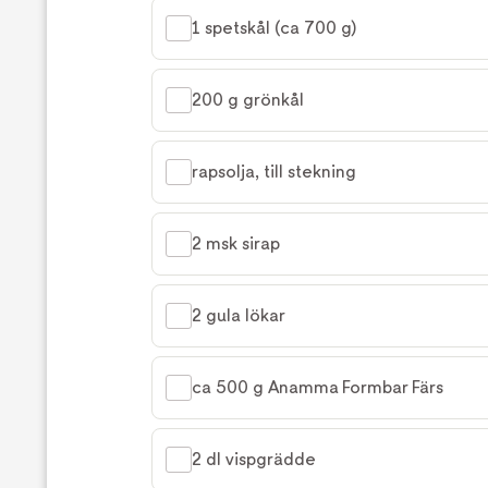
1 spetskål (ca 700 g)
200 g grönkål
rapsolja, till stekning
2 msk sirap
2 gula lökar
ca 500 g Anamma Formbar Färs
2 dl vispgrädde