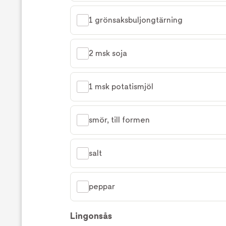
1 grönsaksbuljongtärning
2 msk soja
1 msk potatismjöl
smör, till formen
salt
peppar
Lingonsås