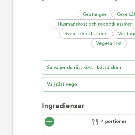
Gratänger
Grönkål
Husmanskost och receptklassiker
Svensk/nordisk mat
Vardag
Vegetariskt
Så väljer du rätt kött i köttdisken
Välj rätt vego
Ingredienser
4 portioner