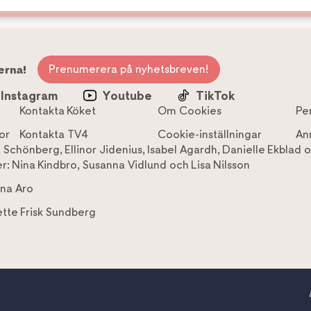
Prenumerera på nyhetsbreven!
erna!
Instagram
Youtube
TikTok
Kontakta Köket
Om Cookies
Pe
or
Kontakta TV4
Cookie-inställningar
An
a Schönberg
,
Ellinor Jidenius
,
Isabel Agardh
,
Danielle Ekblad
o
r:
Nina Kindbro
,
Susanna Vidlund
och
Lisa Nilsson
na Aro
tte Frisk Sundberg