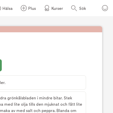
Hälsa
Plus
Kurser
Sök
Foto:
Köket.se
er.
dra grönkålsbladen i mindre bitar. Stek
a med lite olja tills den mjuknat och fått lite
h smaka av med salt och peppra. Blanda om