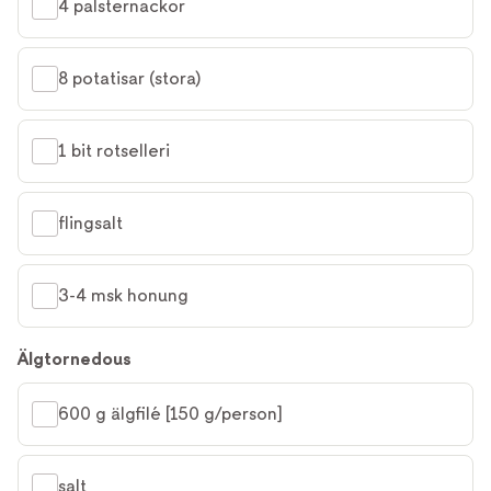
4 palsternackor
8 potatisar (stora)
1 bit rotselleri
flingsalt
3-4 msk honung
Älgtornedous
600 g älgfilé [150 g/person]
salt