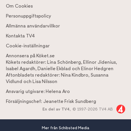
Om Cookies
Personuppgiftspolicy
Allmänna användarvillkor
Kontakta TV4
Cookie-inställningar
Annonsera på Köket.se
Kökets redaktörer:
Lina Schönberg
,
Ellinor Jidenius
,
Isabel Agardh
,
Danielle Ekblad
och
Elinor Hedgren
Aftonbladets redaktörer:
Nina Kindbro
,
Susanna
Vidlund
och
Lisa Nilsson
Ansvarig utgivare:
Helena Aro
Försäljningschef:
Jeanette Frisk Sundberg
En del av TV4,
© 1997-2026 TV4 AB
Mer från Schibsted Media