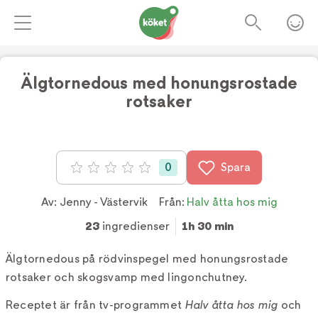
Älgtornedous med honungsrostade
rotsaker
Foto:
TV4
0
Spara
Betyg: 0 av 5
Av:
Jenny - Västervik
Från:
Halv åtta hos mig
23
ingredienser
1h 30 min
Älgtornedous på rödvinspegel med honungsrostade
rotsaker och skogsvamp med lingonchutney.
Receptet är från tv-programmet
Halv åtta hos mig
och