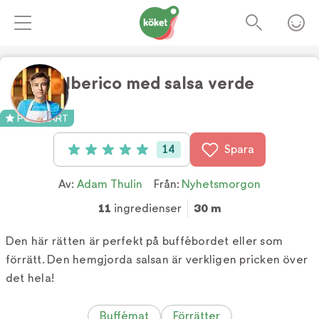
Iberico med salsa verde
POPULÄRT
14
Spara
Betyg: 5 av 5 (14 röster)
Av:
Adam Thulin
Från:
Nyhetsmorgon
11
ingredienser
30 m
Den här rätten är perfekt på buffébordet eller som
förrätt. Den hemgjorda salsan är verkligen pricken över
det hela!
Buffémat
Förrätter