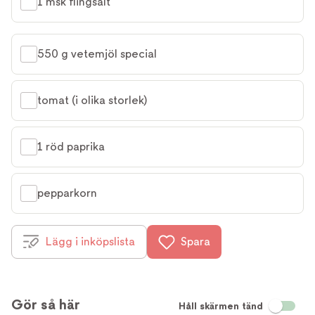
1 msk flingsalt
550 g vetemjöl special
tomat (i olika storlek)
1 röd paprika
pepparkorn
Lägg i inköpslista
Spara
Gör så här
Håll skärmen tänd