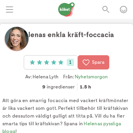
Helenas enkla kräft-foccacia
Foto:
Helena Lyth
1
Spara
Betyg: 5 av 5 (1 röster)
Av:
Helena Lyth
Från:
Nyhetsmorgon
9
ingredienser
1.5 h
Att göra en smarrig focaccia med vackert kräftmönster
är lika vackert som gott. Perfekt tillbehör till kräftskivan
och dessutom väldigt gulligt att titta på. Vill du ha fler
smarta tips till kräftskivan? Spana in
Helenas pyssliga
blogg
!