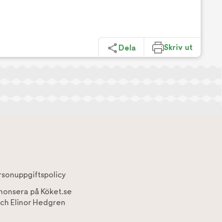
Skriv ut
Dela
rsonuppgiftspolicy
nonsera på Köket.se
ch
Elinor Hedgren