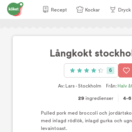
Recept
Kockar
Dryck
Långkokt stockho
6
Betyg: 4.33 av 5 (6 röster)
Av:
Lars - Stockholm
Från:
Halv å
29
ingredienser
4-6
Pulled pork med broccoli och jordärtsko
med inlagd rödlök, inlagd gurka och ug
levaintoast.