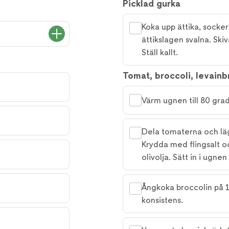
Picklad gurka
Koka upp ättika, socker 
ättikslagen svalna. Ski
Ställ kallt.
Tomat, broccoli, levainb
Värm ugnen till 80 grad
Dela tomaterna och lä
Krydda med flingsalt o
olivolja. Sätt in i ugne
Ångkoka broccolin på 1
konsistens.