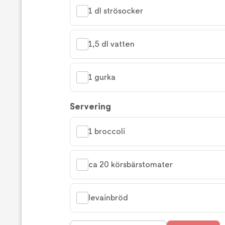
1 dl strösocker
1,5 dl vatten
1 gurka
Servering
1 broccoli
ca 20 körsbärstomater
levainbröd