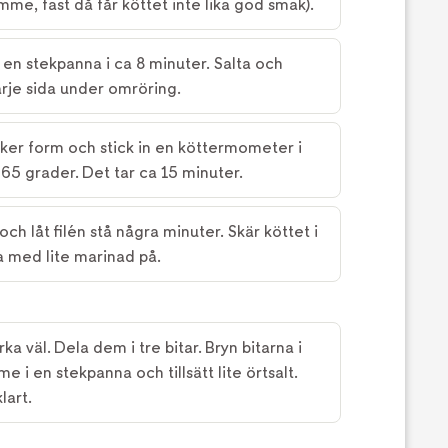
mme, fast då får köttet inte lika god smak).
a i en stekpanna i ca 8 minuter. Salta och
arje sida under omröring.
säker form och stick in en köttermometer i
l 65 grader. Det tar ca 15 minuter.
ch låt filén stå några minuter. Skär köttet i
a med lite marinad på.
ka väl. Dela dem i tre bitar. Bryn bitarna i
me i en stekpanna och tillsätt lite örtsalt.
lart.