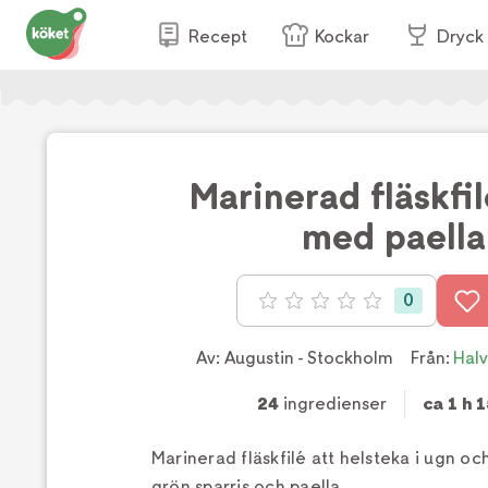
Recept
Kockar
Dryck
Marinerad fläskfil
med paella
0
Betyg: 0 av 5
Av:
Augustin - Stockholm
Från:
Halv
24
ingredienser
ca 1 h 
Marinerad fläskfilé att helsteka i ugn o
grön sparris och paella.