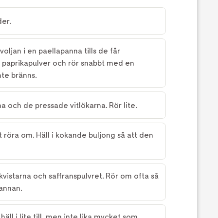
er.
voljan i en paellapanna tills de får
tt paprikapulver och rör snabbt med en
nte bränns.
na och de pressade vitlökarna. Rör lite.
tt röra om. Häll i kokande buljong så att den
nkvistarna och saffranspulvret. Rör om ofta så
pannan.
äll i lite till, men inte lika mycket som