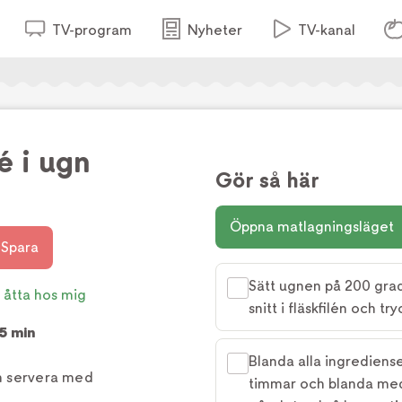
TV-program
Nyheter
TV-kanal
é i ugn
Gör så här
Öppna matlagningsläget
Spara
Sätt ugnen på 200 grade
 åtta hos mig
snitt i fläskfilén och tr
15 min
Blanda alla ingrediense
ch servera med
timmar och blanda med