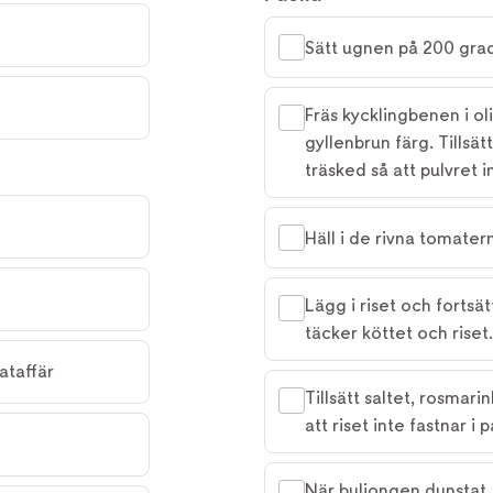
Sätt ugnen på 200 grad
Fräs kycklingbenen i oli
gyllenbrun färg. Tillsä
träsked så att pulvret i
Häll i de rivna tomater
Lägg i riset och fortsä
täcker köttet och riset.
mataffär
Tillsätt saltet, rosmari
att riset inte fastnar i 
När buljongen dunstat, h