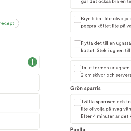
går det också bra en ti
Bryn filén i lite olivolj
 recept
peppra köttet lite på v
Flytta det till en ugns
köttet. Stek i ugnen til
Ta ut formen ur ugnen o
2 cm skivor och server
Grön sparris
Tvätta sparrisen och tor
lite olivolja på svag vär
Efter 4 minuter är det k
Paella