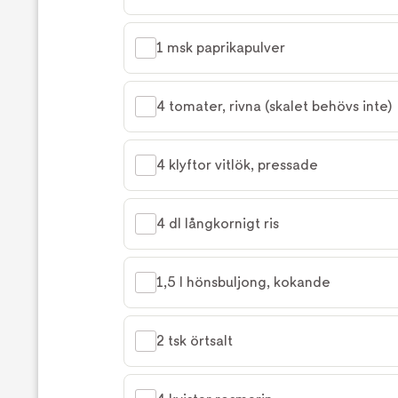
1 msk paprikapulver
4 tomater, rivna (skalet behövs inte)
4 klyftor vitlök, pressade
4 dl långkornigt ris
1,5 l hönsbuljong, kokande
2 tsk örtsalt