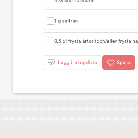
4 kvistar rosmarin
1 g saffran
0,5 dl frysta ärtor (och/eller frysta ha
Lägg i inköpslista
Spara