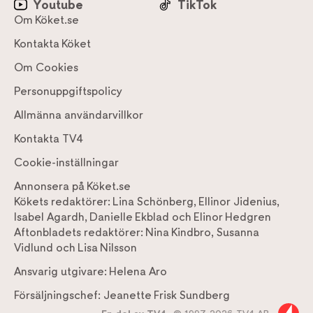
Youtube
TikTok
Om Köket.se
Kontakta Köket
Om Cookies
Personuppgiftspolicy
Allmänna användarvillkor
Kontakta TV4
Cookie-inställningar
Annonsera på Köket.se
Kökets redaktörer:
Lina Schönberg
,
Ellinor Jidenius
,
Isabel Agardh
,
Danielle Ekblad
och
Elinor Hedgren
Aftonbladets redaktörer:
Nina Kindbro
,
Susanna
Vidlund
och
Lisa Nilsson
Ansvarig utgivare:
Helena Aro
Försäljningschef:
Jeanette Frisk Sundberg