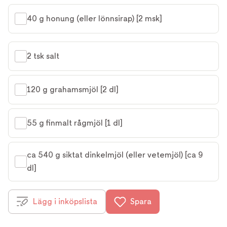
40 g honung (eller lönnsirap) [2 msk]
2 tsk salt
120 g grahamsmjöl [2 dl]
55 g finmalt rågmjöl [1 dl]
ca 540 g siktat dinkelmjöl (eller vetemjöl) [ca 9 
dl]
Lägg i inköpslista
Spara