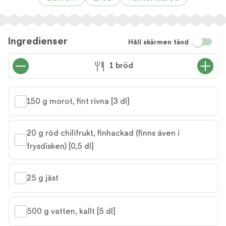
Ingredienser
Håll skärmen tänd
1 bröd
150 g morot, fint rivna [3 dl]
20 g röd chilifrukt, finhackad (finns även i 
frysdisken) [0,5 dl]
25 g jäst
500 g vatten, kallt [5 dl]