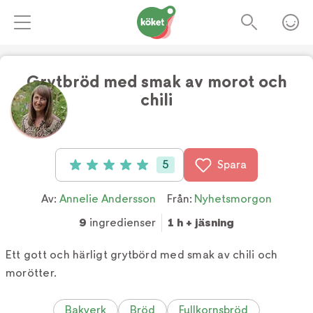
Grytbröd med smak av morot och
chili
Foto:
Annelie Andersson
5
Spara
Betyg: 5 av 5 (5 röster)
Av:
Annelie Andersson
Från:
Nyhetsmorgon
9
ingredienser
1 h + jäsning
Ett gott och härligt grytbörd med smak av chili och
morötter.
Bakverk
Bröd
Fullkornsbröd