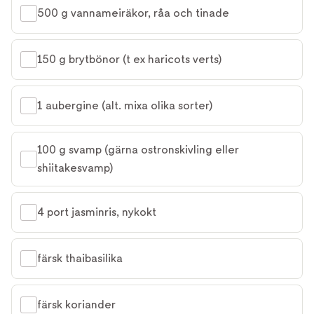
500 g vannameiräkor, råa och tinade
150 g brytbönor (t ex haricots verts)
1 aubergine (alt. mixa olika sorter)
100 g svamp (gärna ostronskivling eller 
shiitakesvamp)
4 port jasminris, nykokt
färsk thaibasilika
färsk koriander