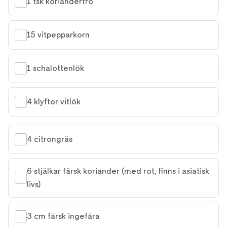
1 tsk korianderfrö
15 vitpepparkorn
1 schalottenlök
4 klyftor vitlök
4 citrongräs
6 stjälkar färsk koriander (med rot, finns i asiatisk 
livs)
3 cm färsk ingefära