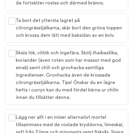
de fortsätter rostas och därmed bränns.
Ta bort det yttersta lagret på
citrongrässtjälkarna, skär bort den gröna toppen
och krossa dem lätt med baksidan av en kniv.
Skala lök, vitlök och ingefära. Skölj thaibasilika,
koriander (även roten som har massor med god
smak) samt chili och grovhacka samtliga
ingredienser. Grovhacka även de krossade
citrongrässtjälkarna. Tips! Önskar du en lägre
hetta i curryn kan du med fördel kärna ur chilin
innan du tillsätter denna.
Lägg ner allt i en mixer alternativt mortel
tillsammans med de rostade kryddorna, limeskal,
saft från 2 lime och misopasta samt fisksås. Spara