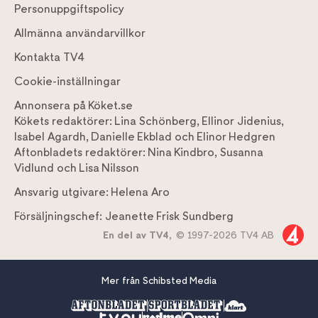
Personuppgiftspolicy
Allmänna användarvillkor
Kontakta TV4
Cookie-inställningar
Annonsera på Köket.se
Kökets redaktörer:
Lina Schönberg
,
Ellinor Jidenius
,
Isabel Agardh
,
Danielle Ekblad
och
Elinor Hedgren
Aftonbladets redaktörer:
Nina Kindbro
,
Susanna
Vidlund
och
Lisa Nilsson
Ansvarig utgivare:
Helena Aro
Försäljningschef:
Jeanette Frisk Sundberg
En del av TV4,
© 1997-2026 TV4 AB
Mer från Schibsted Media