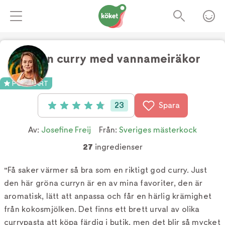
Grön curry med vannameiräkor
Foto:
TV4
POPULÄRT
23
Spara
Betyg: 4.9 av 5 (23 röster)
Av:
Josefine Freij
Från:
Sveriges mästerkock
27
ingredienser
"Få saker värmer så bra som en riktigt god curry. Just
den här gröna curryn är en av mina favoriter, den är
aromatisk, lätt att anpassa och får en härlig krämighet
från kokosmjölken. Det finns ett brett urval av olika
currypasta att köpa färdig i butik, men det blir så mycket