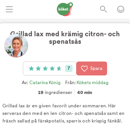
Grillad lax med krämig citron- och
spenatsås
Foto:
TV4
7
Spara
Betyg: 4.7 av 5 (7 röster)
Av:
Catarina König
Från:
Kökets middag
19
ingredienser
40 min
Grillad lax är en given favorit under sommaren. Här
serveras den med en len citron- och spenatsås samt en
fräsch sallad på färskpotatis, sparris och krispig fänkål.