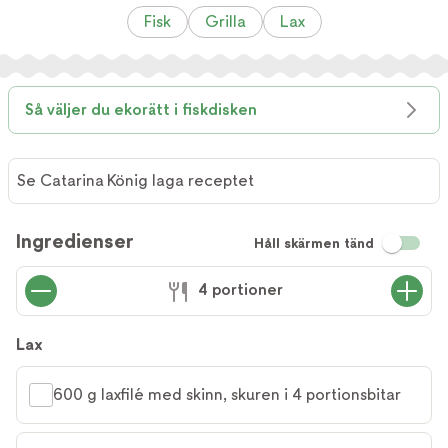
Fisk
Grilla
Lax
Så väljer du ekorätt i fiskdisken
Se Catarina König laga receptet
Se
Catarina
Ingredienser
Håll skärmen tänd
König
laga
4 portioner
receptet
Lax
600 g laxfilé med skinn, skuren i 4 portionsbitar