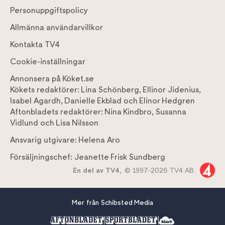
Personuppgiftspolicy
Allmänna användarvillkor
Kontakta TV4
Cookie-inställningar
Annonsera på Köket.se
Kökets redaktörer:
Lina Schönberg
,
Ellinor Jidenius
,
Isabel Agardh
,
Danielle Ekblad
och
Elinor Hedgren
Aftonbladets redaktörer:
Nina Kindbro
,
Susanna
Vidlund
och
Lisa Nilsson
Ansvarig utgivare:
Helena Aro
Försäljningschef:
Jeanette Frisk Sundberg
En del av TV4,
© 1997-2026 TV4 AB
Mer från Schibsted Media