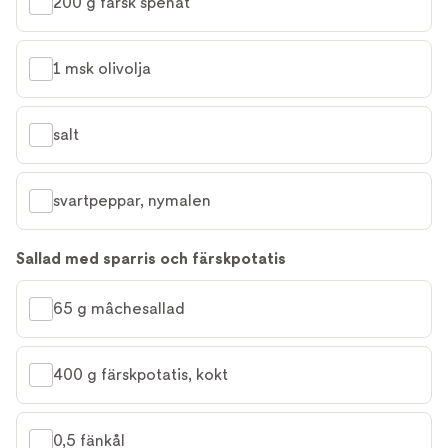
200 g färsk spenat
1 msk olivolja
salt
svartpeppar, nymalen
Sallad med sparris och färskpotatis
65 g mâchesallad
400 g färskpotatis, kokt
0,5 fänkål