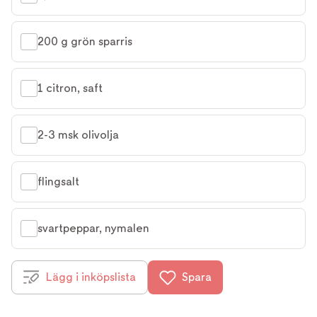
200 g grön sparris
1 citron, saft
2-3 msk olivolja
flingsalt
svartpeppar, nymalen
Lägg i inköpslista
Spara