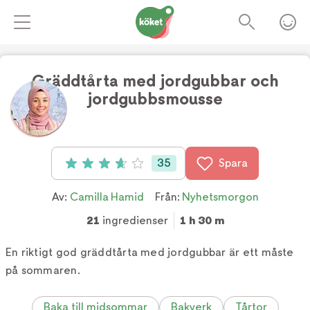
Gräddtårta med jordgubbar och
jordgubbsmousse
Foto:
Camilla Hamid
35
Spara
Betyg: 3.7 av 5 (35 röster)
Av:
Camilla Hamid
Från:
Nyhetsmorgon
21
ingredienser
1 h 30 m
En riktigt god gräddtårta med jordgubbar är ett måste
på sommaren.
Baka till midsommar
Bakverk
Tårtor