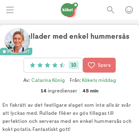
Gösrullader med enkel hummersås
Foto:
TV4
POPULÄRT
10
Spara
Betyg: 4.5 av 5 (10 röster)
Av:
Catarina König
Från:
Kökets middag
14
ingredienser
45 min
En fiskrätt av det festligare slaget som inte alls är svår
att lyckas med. Rullade filéer av gös tillagas till
perfektion och serveras med en enkel hummersås och
kokt potatis. Fantastiskt gott!