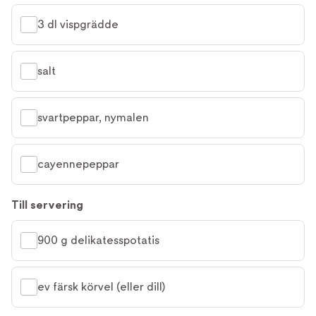
3 dl vispgrädde
salt
svartpeppar, nymalen
cayennepeppar
Till servering
900 g delikatesspotatis
ev färsk körvel (eller dill)