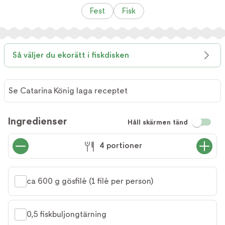
Fest
Fisk
Så väljer du ekorätt i fiskdisken
Se Catarina König laga receptet
Se
Catarina
Ingredienser
Håll skärmen tänd
König
laga
4 portioner
receptet
ca 600 g gösfilé (1 filé per person)
0,5 fiskbuljongtärning