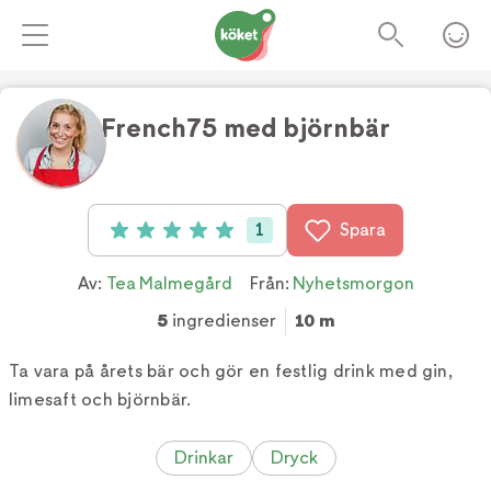
French75 med björnbär
Foto:
TV4
1
Spara
Betyg: 5 av 5 (1 röster)
Av:
Tea Malmegård
Från:
Nyhetsmorgon
5
ingredienser
10 m
Ta vara på årets bär och gör en festlig drink med gin,
limesaft och björnbär.
Drinkar
Dryck