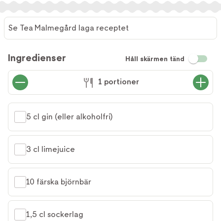
Se Tea Malmegård laga receptet
Ingredienser
Håll skärmen tänd
1 portioner
5 cl gin (eller alkoholfri)
3 cl limejuice
10 färska björnbär
1,5 cl sockerlag