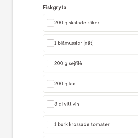
Fiskgryta
200 g skalade räkor
1 blåmusslor [nät]
200 g sejfilé
200 g lax
3 dl vitt vin
1 burk krossade tomater