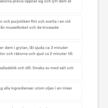
usslorna precis öppnat sig och lyft dem åt
n och purjolöken fint och svetta i en vid
från musselkoket och de krossade
er dem i grytan, låt sjuda ca 3 minuter
lor och räkorna och sjud ca 2 minuter till.
salladslök och dill. Smaka av med salt och
ägg alla ingredienser utom oljan i en mixer