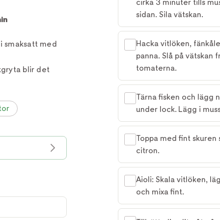
cirka 3 minuter tills m
sidan. Sila vätskan.
in
Hacka vitlöken, fänkåle
li smaksatt med
panna. Slå på vätskan 
tomaterna.
gryta blir det
Tärna fisken och lägg n
tor
under lock. Lägg i muss
Toppa med fint skuren 
citron.
Aioli: Skala vitlöken, l
och mixa fint.