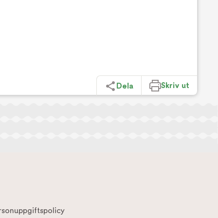
Skriv ut
Dela
rsonuppgiftspolicy