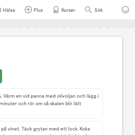
Hälsa
Plus
Kurser
Sök
Foto:
2 AM
a. Värm en vid panna med olivoljan och lägg i
minuter och rör om så skalen blir lätt
å på vinet. Täck grytan med ett lock. Koka