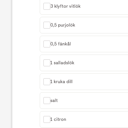
3 klyftor vitlök
0,5 purjolök
0,5 fänkål
1 salladslök
1 kruka dill
salt
1 citron