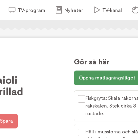
TV-program
Nyheter
TV-kanal
Gör så här
ioli
Öppna matlagningsläget
illad
Fiskgryta: Skala räkorn
räkskalen. Stek cirka 3 
rostade.
Spara
Häll i musslorna och sl