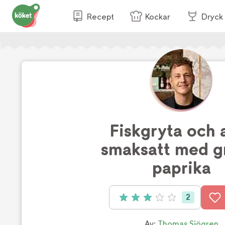
Recept
Kockar
Dryck
Fiskgryta och a
smaksatt med gr
paprika
2
Betyg: 3 av 5 (2 röster)
Av:
Thomas Sjögren