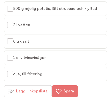
800 g mjölig potatis, lätt skrubbad och klyftad
2 l vatten
8 tsk salt
1 dl vitvinsvinäger
olja, till fritering
Lägg i inköpslista
Spara