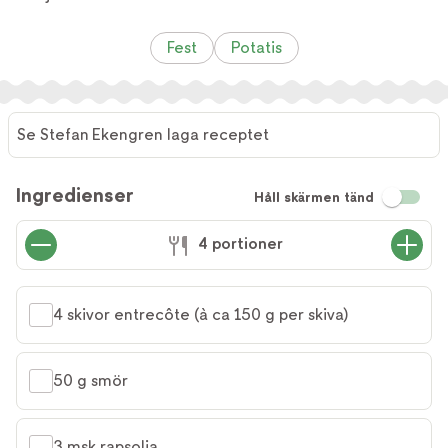
Fest
Potatis
Se Stefan Ekengren laga receptet
Se
Stefan
Ingredienser
Håll skärmen tänd
Ekengren
laga
4 portioner
receptet
4 skivor entrecôte (à ca 150 g per skiva)
50 g smör
3 msk rapsolja