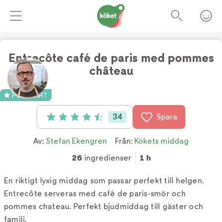
Entrecôte café de paris med pommes
château
Foto:
TV4
POPULÄRT
34
Spara
Betyg: 4.5 av 5 (34 röster)
Av:
Stefan Ekengren
Från:
Kökets middag
26
ingredienser
1 h
En riktigt lyxig middag som passar perfekt till helgen.
Entrecôte serveras med café de paris-smör och
pommes chateau. Perfekt bjudmiddag till gäster och
familj.