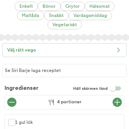
Enkelt
Bönor
Grytor
Hälsomat
Matlåda
Snabbt
Vardagsmiddag
Vegetariskt
Välj rätt vego
Se Siri Barje laga receptet
Se Siri
Barje
Ingredienser
Håll skärmen tänd
laga
receptet
4 portioner
1 gul lök