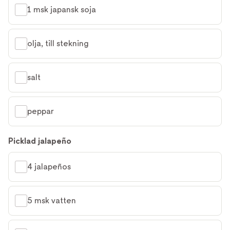
1 msk japansk soja
olja, till stekning
salt
peppar
Picklad jalapeño
4 jalapeños
5 msk vatten