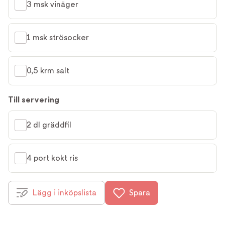
3 msk vinäger
1 msk strösocker
0,5 krm salt
Till servering
2 dl gräddfil
4 port kokt ris
Lägg i inköpslista
Spara