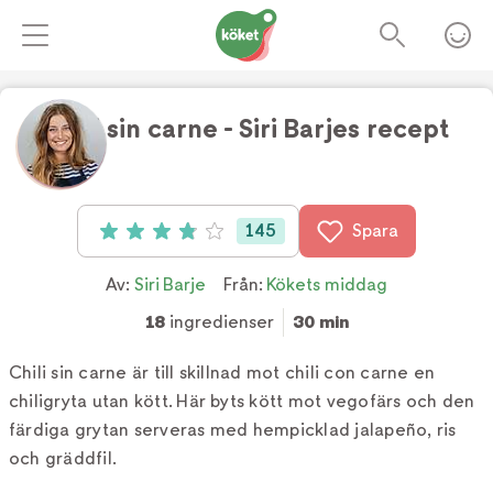
Chili sin carne - Siri Barjes recept
Foto:
TV4
145
Spara
Betyg: 3.9 av 5 (145 röster)
Av:
Siri Barje
Från:
Kökets middag
18
ingredienser
30 min
Chili sin carne är till skillnad mot chili con carne en
chiligryta utan kött. Här byts kött mot vegofärs och den
färdiga grytan serveras med hempicklad jalapeño, ris
och gräddfil.