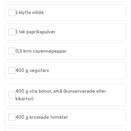
1 klyfta vitlök
1 tsk paprikapulver
0,5 krm cayennepeppar
400 g vegofärs
400 g vita bönor, små (konserverade eller 
kikärtor)
400 g krossade tomater