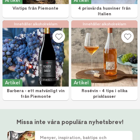
Artikel
Artikel
Vintips från Piemonte
4 prisvärda husviner från
Italien
Innehåller alkoholreklam
Innehåller alkoholreklam
Artikel
Artikel
Barbera - ett matvänligt vin
Rosévin - 4 tips i olika
från Piemonte
prisklasser
Missa inte våra populära nyhetsbrev!
Menyer, inspiration, baktips och