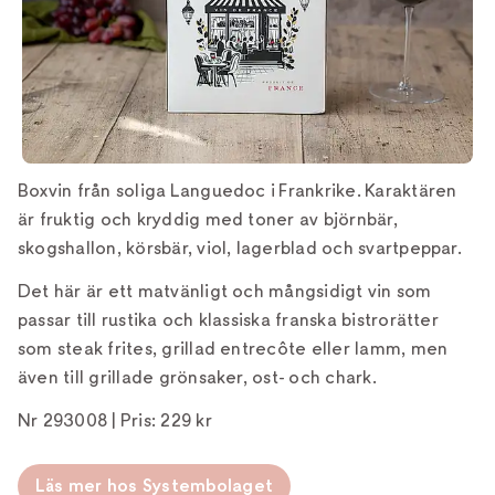
Boxvin från soliga Languedoc i Frankrike. Karaktären
är fruktig och kryddig med toner av björnbär,
skogshallon, körsbär, viol, lagerblad och svartpeppar.
Det här är ett matvänligt och mångsidigt vin som
passar till rustika och klassiska franska bistrorätter
som steak frites, grillad entrecôte eller lamm, men
även till grillade grönsaker, ost- och chark.
Nr 293008 | Pris: 229 kr
Läs mer hos Systembolaget