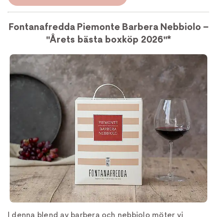
Fontanafredda Piemonte Barbera Nebbiolo –
"Årets bästa boxköp 2026"*
I denna blend av barbera och nebbiolo möter vi