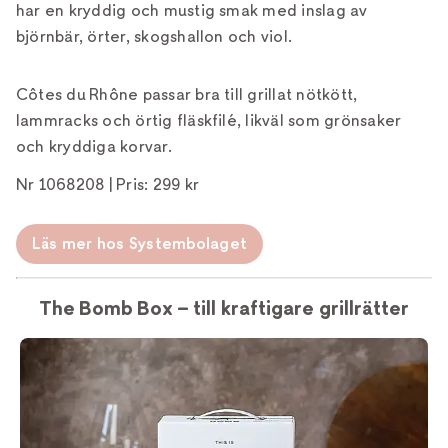
har en kryddig och mustig smak med inslag av
björnbär, örter, skogshallon och viol.
Côtes du Rhône passar bra till grillat nötkött,
lammracks och örtig fläskfilé, likväl som grönsaker
och kryddiga korvar.
Nr 1068208 | Pris: 299 kr
Läs mer hos Systembolaget
The Bomb Box – till kraftigare grillrätter