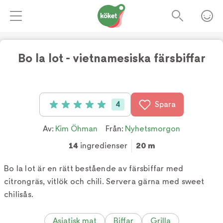
Bo la lot - vietnamesiska färsbiffar
Foto:
TV4
4
Spara
Betyg: 5 av 5 (4 röster)
Av:
Kim Öhman
Från:
Nyhetsmorgon
14
ingredienser
20 m
Bo la lot är en rätt bestående av färsbiffar med
citrongräs, vitlök och chili. Servera gärna med sweet
chilisås.
Asiatisk mat
Biffar
Grilla