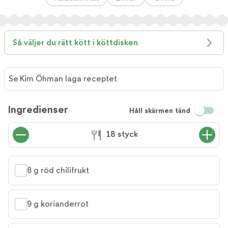
Så väljer du rätt kött i köttdisken
Se Kim Öhman laga receptet
Ingredienser
Håll skärmen tänd
18 styck
8 g röd chilifrukt
9 g korianderrot