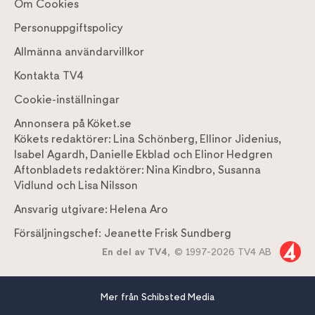
Om Cookies
Personuppgiftspolicy
Allmänna användarvillkor
Kontakta TV4
Cookie-inställningar
Annonsera på Köket.se
Kökets redaktörer:
Lina Schönberg
,
Ellinor Jidenius
,
Isabel Agardh
,
Danielle Ekblad
och
Elinor Hedgren
Aftonbladets redaktörer:
Nina Kindbro
,
Susanna
Vidlund
och
Lisa Nilsson
Ansvarig utgivare:
Helena Aro
Försäljningschef:
Jeanette Frisk Sundberg
En del av TV4,
© 1997-2026 TV4 AB
Mer från Schibsted Media