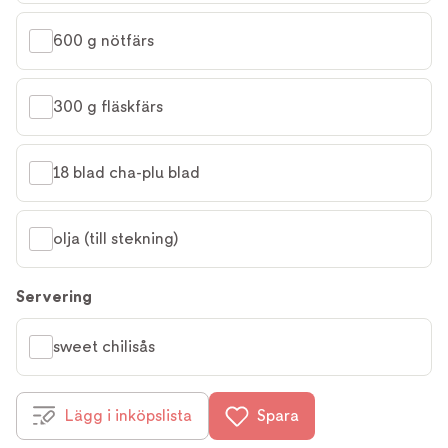
600 g nötfärs
300 g fläskfärs
18 blad cha-plu blad
olja (till stekning)
Servering
sweet chilisås
Lägg i inköpslista
Spara