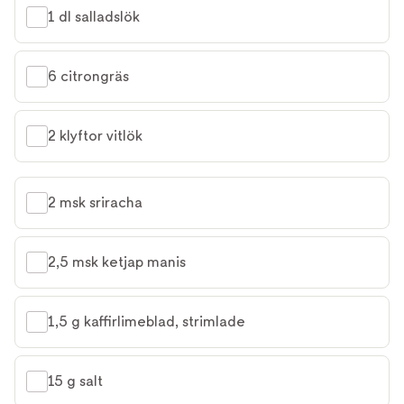
1 dl salladslök
6 citrongräs
2 klyftor vitlök
2 msk sriracha
2,5 msk ketjap manis
1,5 g kaffirlimeblad, strimlade
15 g salt