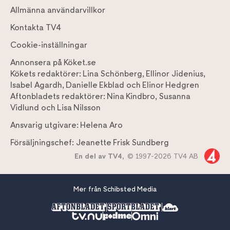
Allmänna användarvillkor
Kontakta TV4
Cookie-inställningar
Annonsera på Köket.se
Kökets redaktörer:
Lina Schönberg
,
Ellinor Jidenius
,
Isabel Agardh
,
Danielle Ekblad
och
Elinor Hedgren
Aftonbladets redaktörer:
Nina Kindbro
,
Susanna
Vidlund
och
Lisa Nilsson
Ansvarig utgivare:
Helena Aro
Försäljningschef:
Jeanette Frisk Sundberg
En del av TV4,
© 1997-2026 TV4 AB
Mer från Schibsted Media