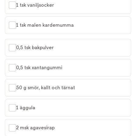
1 tsk vaniljsocker
1 tsk malen kardemumma
0,5 tsk bakpulver
0,5 tsk xantangummi
50 g smör, kallt och tärnat
1 äggula
2 msk agavesirap