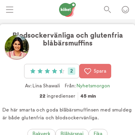
Blodsockervänliga och glutenfria
blåbärsmuffins
2
Spara
Betyg: 4.5 av 5 (2 röster)
Av:
Lina Shawali
Från:
Nyhetsmorgon
22
ingredienser
45 min
De här smarta och goda blåbärsmuffinsen med smuldeg
är både glutenfria och blodsockervänliga.
Bakverk
Blåbärspaj
Fika