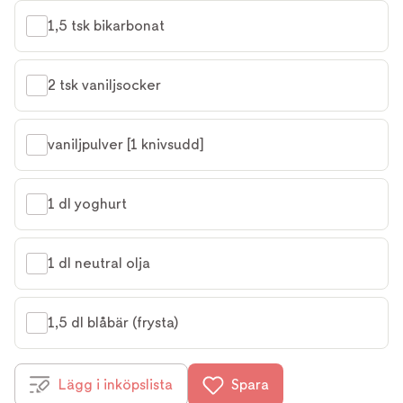
1,5 tsk bikarbonat
2 tsk vaniljsocker
vaniljpulver [1 knivsudd]
1 dl yoghurt
1 dl neutral olja
1,5 dl blåbär (frysta)
Lägg i inköpslista
Spara