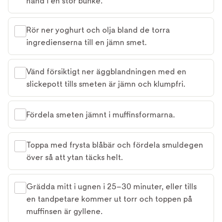
hand i en stor bunke.
Rör ner yoghurt och olja bland de torra
ingredienserna till en jämn smet.
Vänd försiktigt ner äggblandningen med en
slickepott tills smeten är jämn och klumpfri.
Fördela smeten jämnt i muffinsformarna.
Toppa med frysta blåbär och fördela smuldegen
över så att ytan täcks helt.
Grädda mitt i ugnen i 25–30 minuter, eller tills
en tandpetare kommer ut torr och toppen på
muffinsen är gyllene.