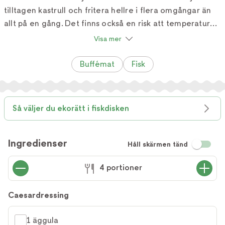
tilltagen kastrull och fritera hellre i flera omgångar än
allt på en gång. Det finns också en risk att temperaturen
sjunker för mycket om man lägger i för mycket i grytan
Visa mer
eller fritösen. Bläckfisk vill man fritera snabbt på hög
temperatur, så att ströbrödet blir frasigt och gyllenbrunt
Buffémat
Fisk
innan bläckfiskköttet blir överkokt." /Adam Dahlberg
och Albin Wessman
Så väljer du ekorätt i fiskdisken
Ingredienser
Håll skärmen tänd
4 portioner
Caesardressing
1 äggula