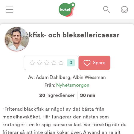
Bläckfisk- och bleksellericaesar
Foto:
TV4
0
Spara
Betyg: 0 av 5
Av:
Adam Dahlberg
,
Albin Wessman
Från:
Nyhetsmorgon
20
ingredienser
30 min
"Friterad bläckfisk är något av det bästa från
medelhavsköket. Här fungerar den nästan som
krutonger i en krispig caesarsallad. Var försiktig när du
friterar så att inte oljan kokar över. Använd en rejält