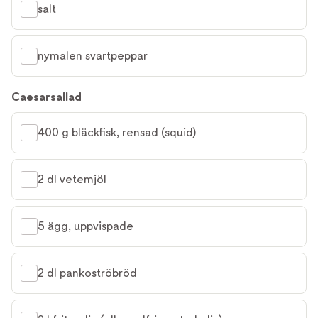
salt
nymalen svartpeppar
Caesarsallad
400 g bläckfisk, rensad (squid)
2 dl vetemjöl
5 ägg, uppvispade
2 dl pankoströbröd