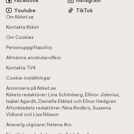
Facebook
Instagram
Youtube
TikTok
Om Köket.se
Kontakta Köket
Om Cookies
Personuppgiftspolicy
Allmänna användarvillkor
Kontakta TV4
Cookie-inställningar
Annonsera på Köket.se
Kökets redaktörer:
Lina Schönberg
,
Ellinor Jidenius
,
Isabel Agardh
,
Danielle Ekblad
och
Elinor Hedgren
Aftonbladets redaktörer:
Nina Kindbro
,
Susanna
Vidlund
och
Lisa Nilsson
Ansvarig utgivare:
Helena Aro