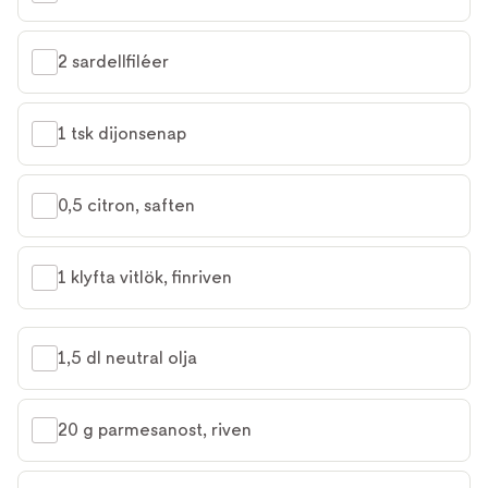
2 sardellfiléer
1 tsk dijonsenap
0,5 citron, saften
1 klyfta vitlök, finriven
1,5 dl neutral olja
20 g parmesanost, riven