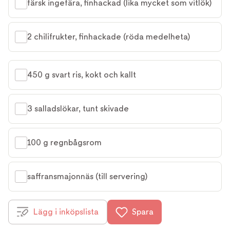
färsk ingefära, finhackad (lika mycket som vitlök)
2 chilifrukter, finhackade (röda medelheta)
450 g svart ris, kokt och kallt
3 salladslökar, tunt skivade
100 g regnbågsrom
saffransmajonnäs (till servering)
Lägg i inköpslista
Spara