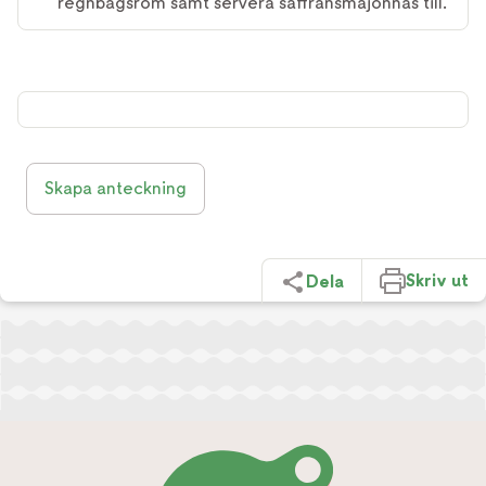
regnbågsrom samt servera saffransmajonnäs till.
Skapa anteckning
Skriv ut
Dela