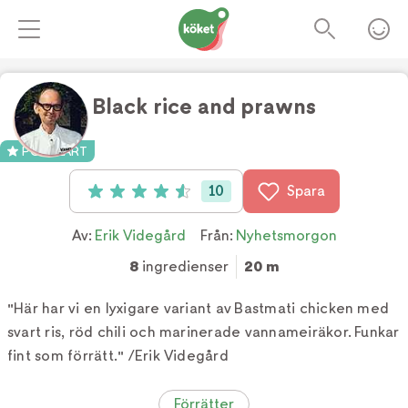
Black rice and prawns
POPULÄRT
10
Spara
Betyg: 4.6 av 5 (10 röster)
Av:
Erik Videgård
Från:
Nyhetsmorgon
8
ingredienser
20 m
"Här har vi en lyxigare variant av Bastmati chicken med
svart ris, röd chili och marinerade vannameiräkor. Funkar
fint som förrätt." /Erik Videgård
Förrätter