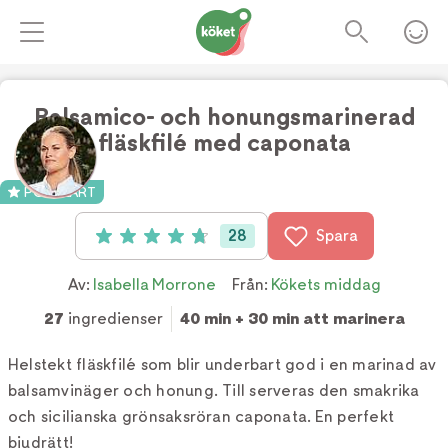
Balsamico- och honungsmarinerad
fläskfilé med caponata
Foto:
TV4
POPULÄRT
28
Spara
Betyg: 4.8 av 5 (28 röster)
Av:
Isabella Morrone
Från:
Kökets middag
27
ingredienser
40 min + 30 min att marinera
Helstekt fläskfilé som blir underbart god i en marinad av
balsamvinäger och honung. Till serveras den smakrika
och sicilianska grönsaksröran caponata. En perfekt
bjudrätt!