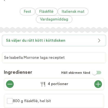
Fest
Fläskfilé
Italiensk mat
Vardagsmiddag
Så väljer du rätt kött i köttdisken
Se Isabella Morrone laga receptet
Se
Isabella
Ingredienser
Håll skärmen tänd
Morrone
laga
4 portioner
receptet
800 g fläskfilé, hel bit