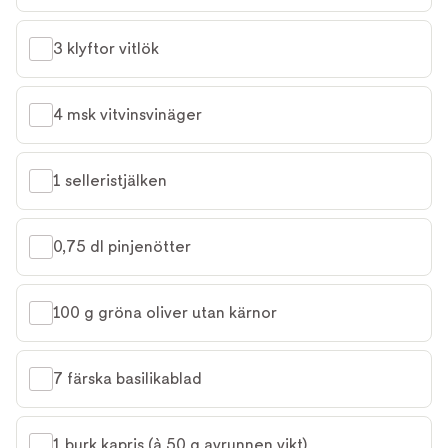
3 klyftor vitlök
4 msk vitvinsvinäger
1 selleristjälken
0,75 dl pinjenötter
100 g gröna oliver utan kärnor
7 färska basilikablad
1 burk kapris (à 50 g avrunnen vikt)