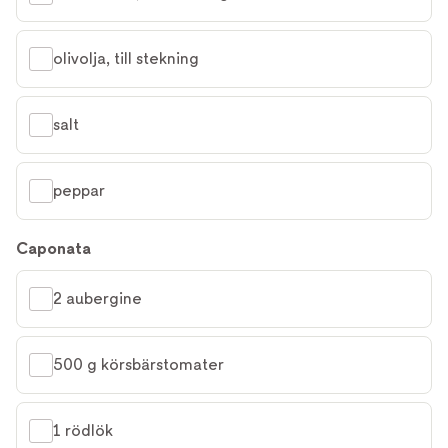
olivolja, till stekning
salt
peppar
Caponata
2 aubergine
500 g körsbärstomater
1 rödlök