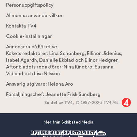
Personuppgiftspolicy
Allmänna användarvillkor
Kontakta TV4
Cookie-inställningar
Annonsera på Köket.se
Kökets redaktörer:
Lina Schönberg
,
Ellinor Jidenius
,
Isabel Agardh
,
Danielle Ekblad
och
Elinor Hedgren
Aftonbladets redaktörer:
Nina Kindbro
,
Susanna
Vidlund
och
Lisa Nilsson
Ansvarig utgivare:
Helena Aro
Försäljningschef:
Jeanette Frisk Sundberg
En del av TV4,
© 1997-2026 TV4 AB
Mer från Schibsted Media