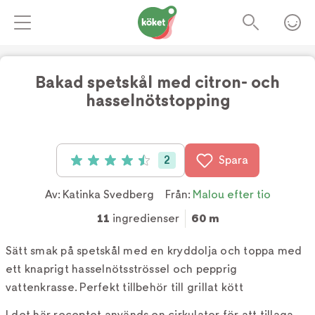
Bakad spetskål med citron- och
hasselnötstopping
2
Spara
Betyg: 4.5 av 5 (2 röster)
Av:
Katinka Svedberg
Från:
Malou efter tio
11
ingredienser
60 m
Sätt smak på spetskål med en kryddolja och toppa med
ett knaprigt hasselnötsströssel och pepprig
vattenkrasse. Perfekt tillbehör till grillat kött
I det här receptet används en cirkulator för att tillaga