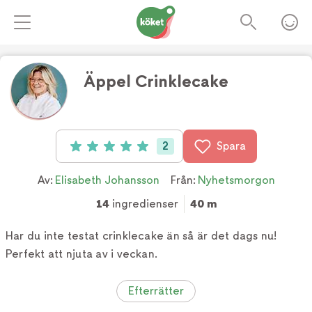
Äppel Crinklecake
Foto:
TV4
2
Spara
Betyg: 5 av 5 (2 röster)
Av:
Elisabeth Johansson
Från:
Nyhetsmorgon
14
ingredienser
40 m
Har du inte testat crinklecake än så är det dags nu!
Perfekt att njuta av i veckan.
Efterrätter