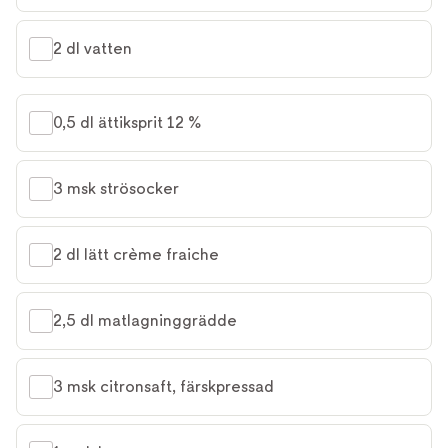
2 dl vatten
0,5 dl ättiksprit 12 %
3 msk strösocker
2 dl lätt crème fraiche
2,5 dl matlagninggrädde
3 msk citronsaft, färskpressad