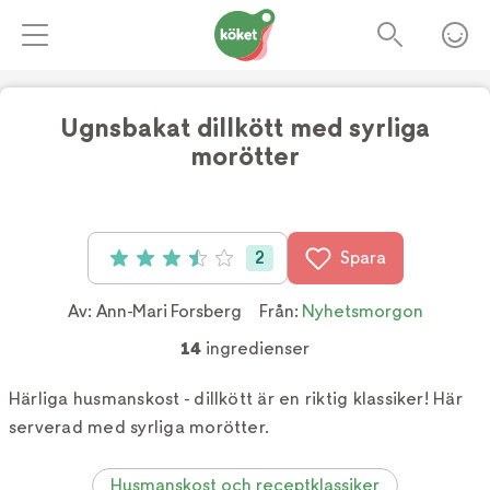
Ugnsbakat dillkött med syrliga
morötter
Foto:
TV4
2
Spara
Betyg: 3.5 av 5 (2 röster)
Av:
Ann-Mari Forsberg
Från:
Nyhetsmorgon
14
ingredienser
Härliga husmanskost - dillkött är en riktig klassiker! Här
serverad med syrliga morötter.
Husmanskost och receptklassiker