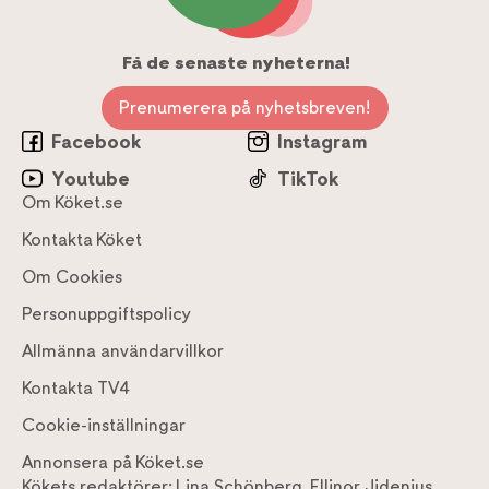
Få de senaste nyheterna!
Prenumerera på nyhetsbreven!
Facebook
Instagram
Youtube
TikTok
Om Köket.se
Kontakta Köket
Om Cookies
Personuppgiftspolicy
Allmänna användarvillkor
Kontakta TV4
Cookie-inställningar
Annonsera på Köket.se
Kökets redaktörer:
Lina Schönberg
,
Ellinor Jidenius
,