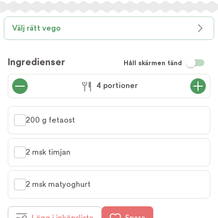
Välj rätt vego
Ingredienser
Håll skärmen tänd
4 portioner
200 g fetaost
2 msk timjan
2 msk matyoghurt
Lägg i inköpslista
Spara