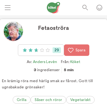
Fetaoströra
Foto:
Fredrik Sandin Carlsson
29
Spara
Betyg: 2.79 av 5 (29 röster)
Av:
Anders Levén
Från:
Köket
3
ingredienser
5 min
En krämig röra med härlig smak av fårost. Gott till
ugnsbakade grönsaker!
Grilla
Såser och röror
Vegetariskt