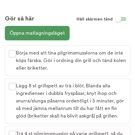
Gör så här
Håll skärmen tänd
Öppna matlagningsläget
Börja med att tina pilgrimsmusslorna om de inte
köps färska. Gör i ordning din grill och tänd kolen
eller briketter.
Lägg 8 st grillspett av trä i blöt. Blanda alla
ingredienser i dubbla fryspåsar, knyt ihop och
snurra/slunga påsarna ordentligt i 5 minuter, gör
så med jämna mellanrum till du har fått en fin
glöd (briketter skall ha blivit askgrå) på grillen.
Trä 4 st pilgrimsmusslor på varje grillspett, så du