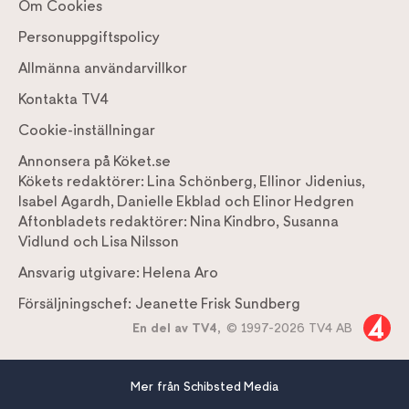
Om Cookies
Personuppgiftspolicy
Allmänna användarvillkor
Kontakta TV4
Cookie-inställningar
Annonsera på Köket.se
Kökets redaktörer:
Lina Schönberg
,
Ellinor Jidenius
,
Isabel Agardh
,
Danielle Ekblad
och
Elinor Hedgren
Aftonbladets redaktörer:
Nina Kindbro
,
Susanna
Vidlund
och
Lisa Nilsson
Ansvarig utgivare:
Helena Aro
Försäljningschef:
Jeanette Frisk Sundberg
En del av TV4,
© 1997-2026 TV4 AB
Mer från Schibsted Media