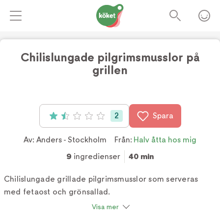
Chilislungade pilgrimsmusslor på
grillen
Foto:
TV4
2
Spara
Betyg: 1.5 av 5 (2 röster)
Av:
Anders - Stockholm
Från:
Halv åtta hos mig
9
ingredienser
40 min
Chilislungade grillade pilgrimsmusslor som serveras
med fetaost och grönsallad.
Visa mer