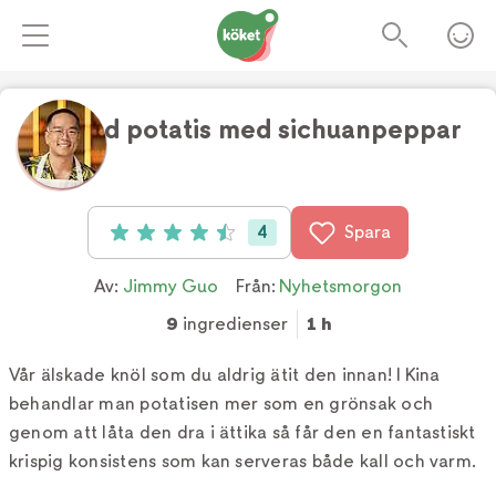
Wokad potatis med sichuanpeppar
Foto:
Tv4
4
Spara
Betyg: 4.5 av 5 (4 röster)
Av:
Jimmy Guo
Från:
Nyhetsmorgon
9
ingredienser
1 h
Vår älskade knöl som du aldrig ätit den innan! I Kina
behandlar man potatisen mer som en grönsak och
genom att låta den dra i ättika så får den en fantastiskt
krispig konsistens som kan serveras både kall och varm.