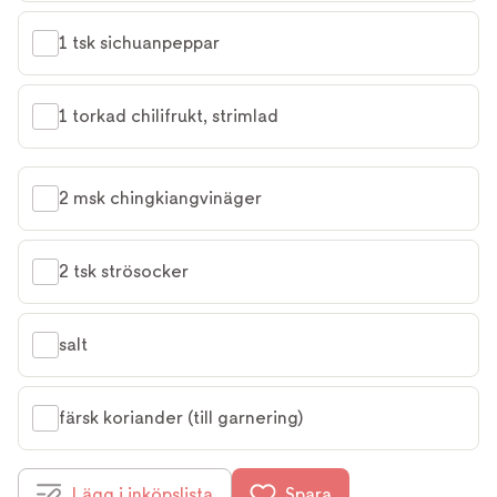
1 tsk sichuanpeppar
1 torkad chilifrukt, strimlad
2 msk chingkiangvinäger
2 tsk strösocker
salt
färsk koriander (till garnering)
Lägg i inköpslista
Spara