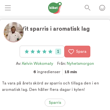
Vit sparris i aromatisk lag
Foto:
TV4
1
Spara
Betyg: 5 av 5 (1 röster)
Av:
Kelvin Wokomaty
Från:
Nyhetsmorgon
6
ingredienser
15 min
Ta vara på årets skörd av sparris och tillaga den i en
aromatisk lag. Den håller flera dagar i kylen!
Sparris