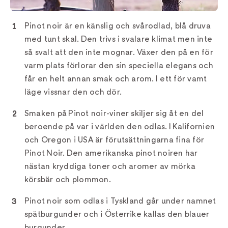
Pinot noir är en känslig och svårodlad, blå druva
med tunt skal. Den trivs i svalare klimat men inte
så svalt att den inte mognar. Växer den på en för
varm plats förlorar den sin speciella elegans och
får en helt annan smak och arom. I ett för vamt
läge vissnar den och dör.
Smaken på Pinot noir-viner skiljer sig åt en del
beroende på var i världen den odlas. I Kalifornien
och Oregon i USA är förutsättningarna fina för
Pinot Noir. Den amerikanska pinot noiren har
nästan kryddiga toner och aromer av mörka
körsbär och plommon.
Pinot noir som odlas i Tyskland går under namnet
spätburgunder och i Österrike kallas den blauer
burgunder.