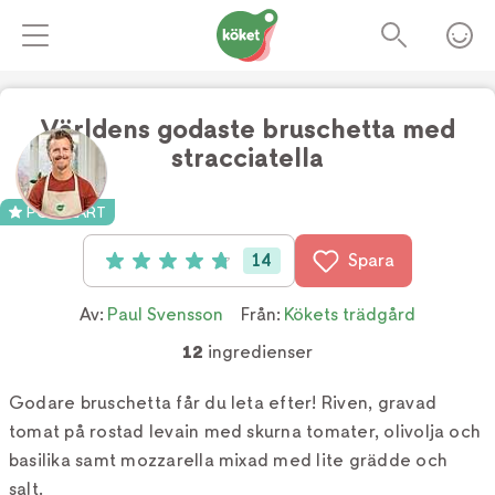
Världens godaste bruschetta med
stracciatella
Foto:
Köket.se
POPULÄRT
14
Spara
Betyg: 4.8 av 5 (14 röster)
Av:
Paul Svensson
Från:
Kökets trädgård
12
ingredienser
Godare bruschetta får du leta efter! Riven, gravad
tomat på rostad levain med skurna tomater, olivolja och
basilika samt mozzarella mixad med lite grädde och
salt.