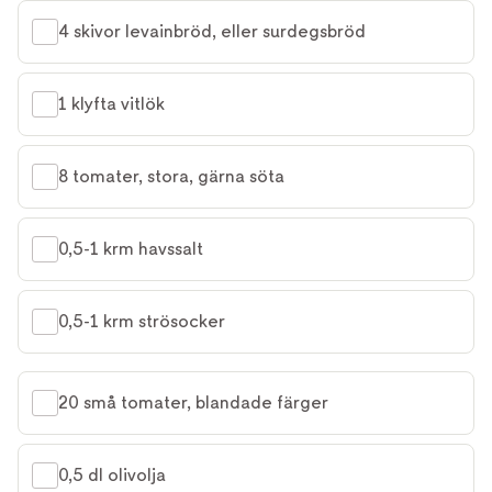
4 skivor levainbröd, eller surdegsbröd
1 klyfta vitlök
8 tomater, stora, gärna söta
0,5-1 krm havssalt
0,5-1 krm strösocker
20 små tomater, blandade färger
0,5 dl olivolja