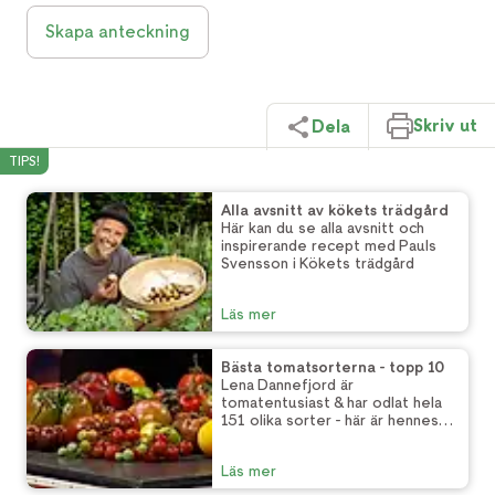
Skapa anteckning
Skriv ut
Dela
TIPS!
Alla avsnitt av kökets trädgård
Här kan du se alla avsnitt och
inspirerande recept med Pauls
Svensson i Kökets trädgård
Läs mer
Bästa tomatsorterna - topp 10
Lena Dannefjord är
tomatentusiast & har odlat hela
151 olika sorter - här är hennes
topp 10!
Läs mer